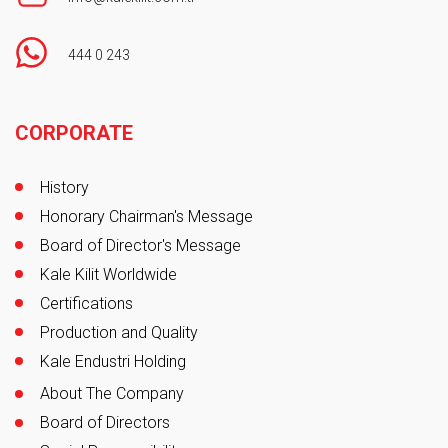
444 0 243
Footer
CORPORATE
History
Honorary Chairman's Message
Board of Director's Message
Kale Kilit Worldwide
Certifications
Production and Quality
Kale Endustri Holding
About The Company
Board of Directors