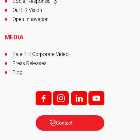
Social Responsibility
Our HR Vision
Open Innovation
MEDIA
Kale Kilit Corporate Video
Press Releases
Blog
f;
i;
l
y
Contact