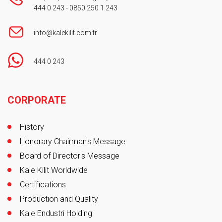
444 0 243
-
0850 250 1 243
info@kalekilit.com.tr
444 0 243
Footer
CORPORATE
History
Honorary Chairman's Message
Board of Director's Message
Kale Kilit Worldwide
Certifications
Production and Quality
Kale Endustri Holding