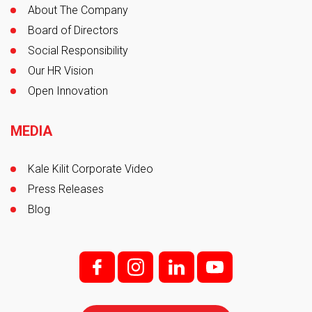
About The Company
Board of Directors
Social Responsibility
Our HR Vision
Open Innovation
MEDIA
Kale Kilit Corporate Video
Press Releases
Blog
f;
i;
l
y