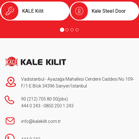
KALE Kilit
Kale Steel Door
Vadistanbul - Ayazağa Mahallesi Cendere Caddesi No 109-
F/1-E Blok 34396 Sarıyer/İstanbul
90 (212) 705 80 00
(pbx)
444 0 243
-
0850 250 1 243
info@kalekilit.com.tr