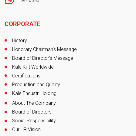
444 0 243
Footer
CORPORATE
History
Honorary Chairman's Message
Board of Director's Message
Kale Kilit Worldwide
Certifications
Production and Quality
Kale Endustri Holding
About The Company
Board of Directors
Social Responsibility
Our HR Vision