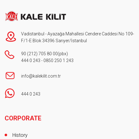
Vadistanbul - Ayazağa Mahallesi Cendere Caddesi No 109-
F/1-E Blok 34396 Sarıyer/İstanbul
90 (212) 705 80 00
(pbx)
444 0 243
-
0850 250 1 243
info@kalekilit.com.tr
444 0 243
Footer
CORPORATE
History