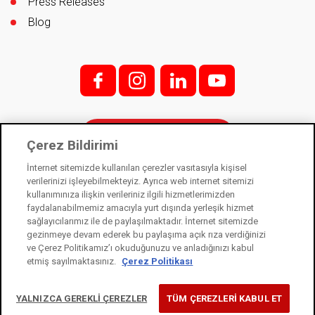
Press Releases
Blog
f;
i;
l
y
Contact
Çerez Bildirimi
İnternet sitemizde kullanılan çerezler vasıtasıyla kişisel
verilerinizi işleyebilmekteyiz. Ayrıca web internet sitemizi
kullanımınıza ilişkin verileriniz ilgili hizmetlerimizden
Kale Kilit is a subsidiary of Kale Industry Holding. © 2021
faydalanabilmemiz amacıyla yurt dışında yerleşik hizmet
sağlayıcılarımız ile de paylaşılmaktadır. İnternet sitemizde
Law on Protection of Personal Data
gezinmeye devam ederek bu paylaşıma açık rıza verdiğinizi
Information Society Services
ve Çerez Politikamız’ı okuduğunuzu ve anladığınızı kabul
etmiş sayılmaktasınız.
Çerez Politikası
Cookie Usage Notice
YALNIZCA GEREKLİ ÇEREZLER
TÜM ÇEREZLERİ KABUL ET