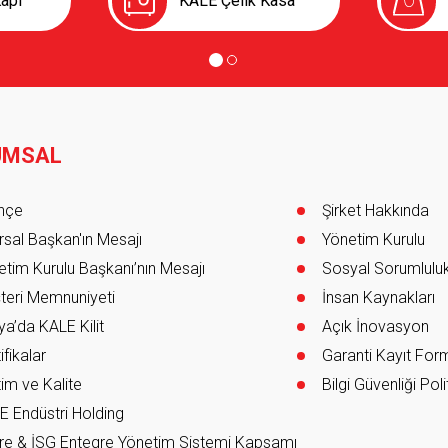
BAYGÜN HIRDAVAT İNŞAAT YAPI VE TİC. A.Ş.
Ankara
apı
KALE Çelik Kasa
BAYGÜN HIRDAVAT İNŞAAT YAPI VE TİC. A
0 312 346 41 41
BND MİMARLIK TASARIM PROJE DEK.İNŞ.SAN.TİC.LTD.
Ankara
UMSAL
er
BND MİMARLIK TASARIM PROJE DEK.İNŞ.
0 312 241 06 46
ihçe
Şirket Hakkında
sal Başkan'ın Mesajı
Yönetim Kurulu
tim Kurulu Başkanı’nın Mesajı
Sosyal Sorumlulu
Çankaya Anahtar
Ankara
teri Memnuniyeti
İnsan Kaynakları
Çankaya Anahtar
a’da KALE Kilit
Açık İnovasyon
0 312 495 57 57
ifikalar
Garanti Kayıt Fo
im ve Kalite
Bilgi Güvenliği Poli
E Endüstri Holding