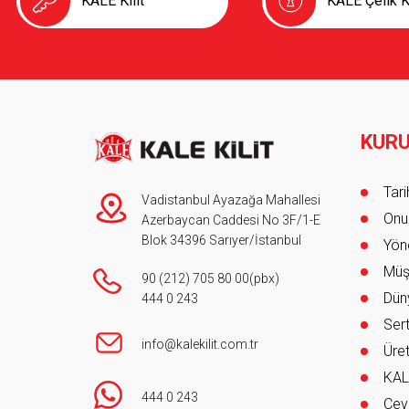
KALE Kilit
KALE Çelik K
KUR
Foot
Tar
Vadistanbul Ayazağa Mahallesi
Onur
Azerbaycan Caddesi No 3F/1-E
Blok 34396 Sarıyer/İstanbul
Yöne
Müş
90 (212) 705 80 00
(pbx)
Düny
444 0 243
Sert
info@kalekilit.com.tr
Üret
KAL