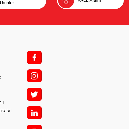
KALE Kilit Ticari
KALE Alarm
Ürünler
.Ş.
ŞTİ.
SAN.TİC.LTD.ŞTİ.
f;
i;
k
t
rmu
tikası
l