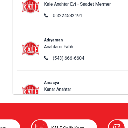
Kale Anahtar Evi - Saadet Mermer
Adana
Kale Anahtar Evi - Saadet Mermer
0 3224582191
Anahtarcı Fatih
Adıyaman
Anahtarcı Fatih
(543) 666-6604
Kanar Anahtar
Amasya
Kanar Anahtar
0 3582187378