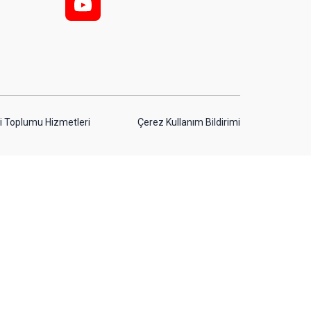
y
LTD.ŞTİ.
gi Toplumu Hizmetleri
Çerez Kullanım Bildirimi
İ.
R.TİC.LTD.ŞTİ.