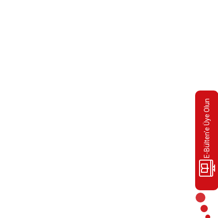
TD. ŞTİ.
N. VE TİC. LTD. ŞTİ.
E-Bülten'e Üye Olun