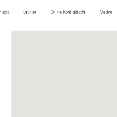
mızda
Ürünler
Online Konfigüratör
Medya
tion