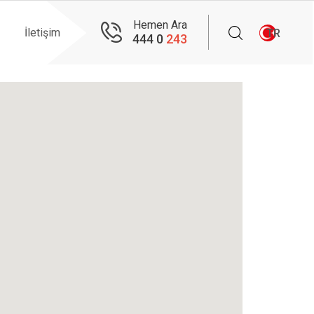
Hemen Ara
İletişim
TR
444 0
243