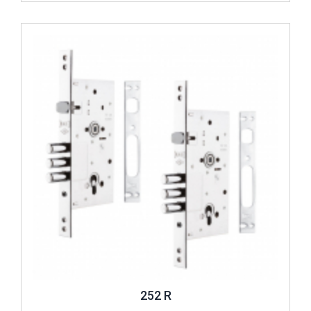
Review ..
252 R