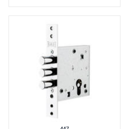
Review ..
447