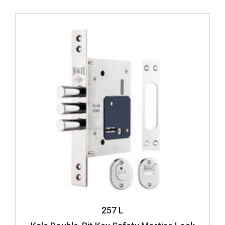
Review ..
257 L