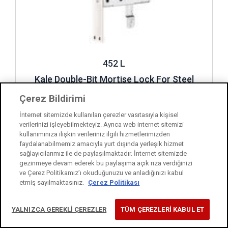
452 L
Kale Double-Bit Mortise Lock For Steel
Doors
Çerez Bildirimi
İnternet sitemizde kullanılan çerezler vasıtasıyla kişisel
verilerinizi işleyebilmekteyiz. Ayrıca web internet sitemizi
Review ..
kullanımınıza ilişkin verileriniz ilgili hizmetlerimizden
faydalanabilmemiz amacıyla yurt dışında yerleşik hizmet
sağlayıcılarımız ile de paylaşılmaktadır. İnternet sitemizde
gezinmeye devam ederek bu paylaşıma açık rıza verdiğinizi
ve Çerez Politikamız’ı okuduğunuzu ve anladığınızı kabul
etmiş sayılmaktasınız.
Çerez Politikası
YALNIZCA GEREKLİ ÇEREZLER
TÜM ÇEREZLERİ KABUL ET