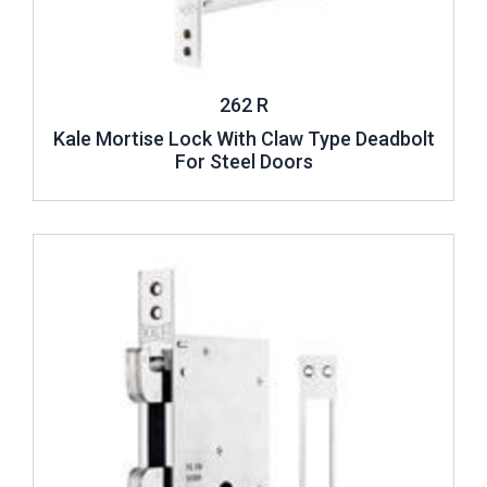
262 R
Kale Mortise Lock With Claw Type Deadbolt
For Steel Doors
Review ..