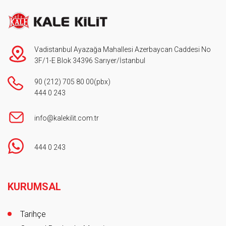
Vadistanbul Ayazağa Mahallesi Azerbaycan Caddesi No
3F/1-E Blok 34396 Sarıyer/İstanbul
90 (212) 705 80 00
(pbx)
444 0 243
info@kalekilit.com.tr
444 0 243
Footer
KURUMSAL
Tarihçe