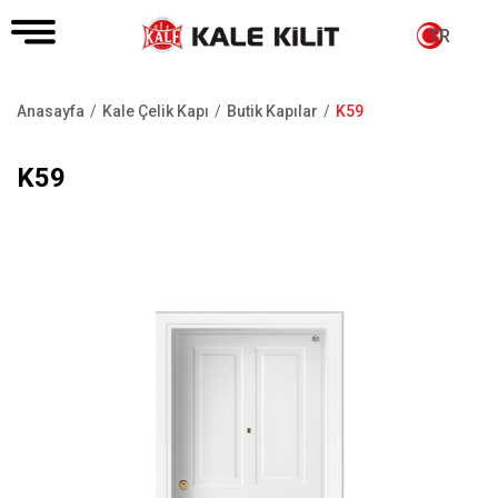
TR
Anasayfa
Kale Çelik Kapı
Butik Kapılar
K59
Sayfa
yolu
K59