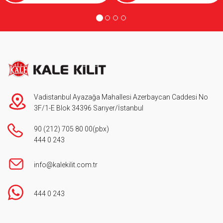
Vadistanbul Ayazağa Mahallesi Azerbaycan Caddesi No
3F/1-E Blok 34396 Sarıyer/İstanbul
90 (212) 705 80 00
(pbx)
444 0 243
info@kalekilit.com.tr
444 0 243
Footer