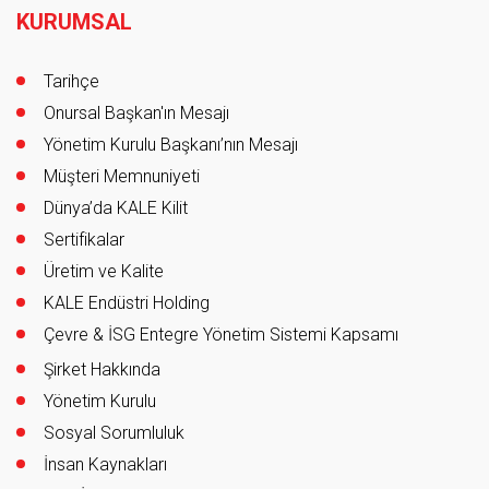
KURUMSAL
Tarihçe
Onursal Başkan'ın Mesajı
Yönetim Kurulu Başkanı’nın Mesajı
Müşteri Memnuniyeti
Dünya’da KALE Kilit
Sertifikalar
Üretim ve Kalite
KALE Endüstri Holding
Çevre & İSG Entegre Yönetim Sistemi Kapsamı
Şirket Hakkında
Yönetim Kurulu
Sosyal Sorumluluk
İnsan Kaynakları