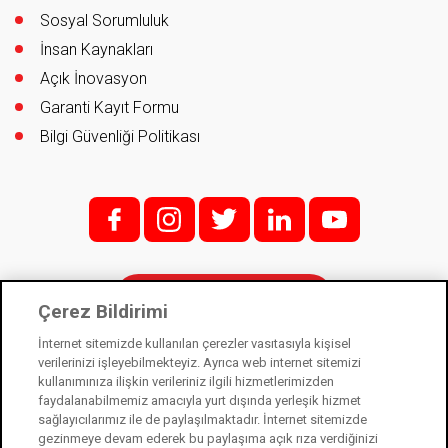
Sosyal Sorumluluk
İnsan Kaynakları
Açık İnovasyon
Garanti Kayıt Formu
Bilgi Güvenliği Politikası
f;
i;
t
l
y
İletişim
Çerez Bildirimi
İnternet sitemizde kullanılan çerezler vasıtasıyla kişisel
verilerinizi işleyebilmekteyiz. Ayrıca web internet sitemizi
kullanımınıza ilişkin verileriniz ilgili hizmetlerimizden
Kale Kilit bir Kale Endüstri Holding kuruluşudur. © 2021
faydalanabilmemiz amacıyla yurt dışında yerleşik hizmet
sağlayıcılarımız ile de paylaşılmaktadır. İnternet sitemizde
Kişisel Verilerin Korunması Kanunu
gezinmeye devam ederek bu paylaşıma açık rıza verdiğinizi