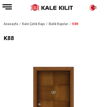
TR
Anasayfa
Kale Çelik Kapı
Butik Kapılar
K88
Sayfa
yolu
K88