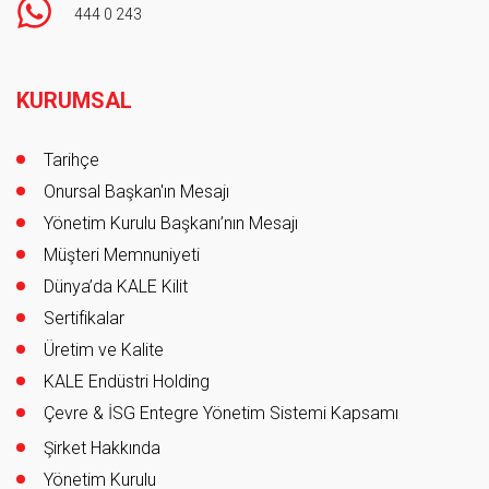
444 0 243
Footer
KURUMSAL
Tarihçe
Onursal Başkan'ın Mesajı
Yönetim Kurulu Başkanı’nın Mesajı
Müşteri Memnuniyeti
Dünya’da KALE Kilit
Sertifikalar
Üretim ve Kalite
KALE Endüstri Holding
Çevre & İSG Entegre Yönetim Sistemi Kapsamı
Şirket Hakkında
Yönetim Kurulu