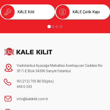
KALE Kilit
KALE Çelik Kapı
Vadistanbul Ayazağa Mahallesi Azerbaycan Caddesi No
3F/1-E Blok 34396 Sarıyer/İstanbul
90 (212) 705 80 00
(pbx)
444 0 243
info@kalekilit.com.tr