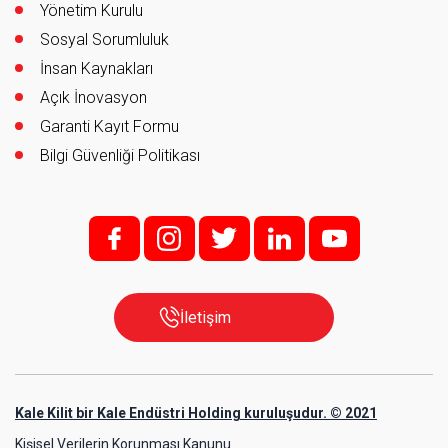
Yönetim Kurulu
Sosyal Sorumluluk
İnsan Kaynakları
Açık İnovasyon
Garanti Kayıt Formu
Bilgi Güvenliği Politikası
f;
i;
t
l
y
İletişim
Kale Kilit bir Kale Endüstri Holding kuruluşudur. © 2021
Kişisel Verilerin Korunması Kanunu