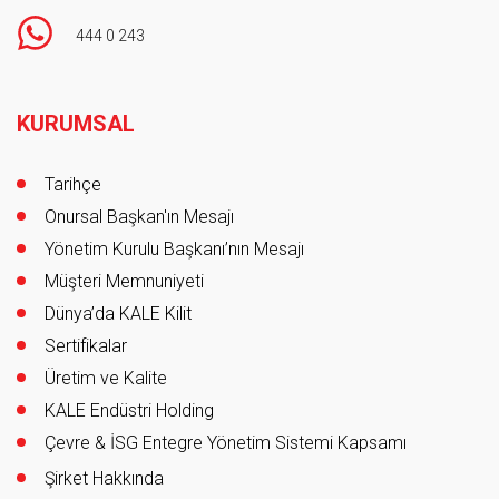
444 0 243
Footer
KURUMSAL
Tarihçe
Onursal Başkan'ın Mesajı
Yönetim Kurulu Başkanı’nın Mesajı
Müşteri Memnuniyeti
Dünya’da KALE Kilit
Sertifikalar
Üretim ve Kalite
KALE Endüstri Holding
Çevre & İSG Entegre Yönetim Sistemi Kapsamı
Şirket Hakkında