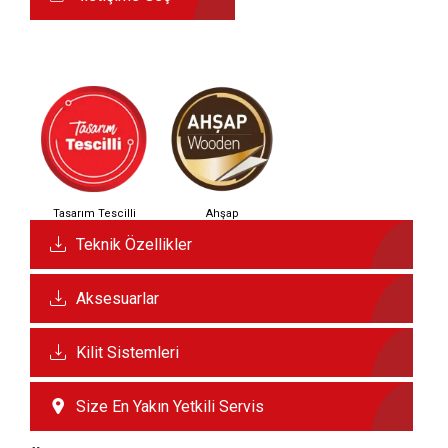
Tasarım Tescilli
Ahşap
Teknik Özellikler
Aksesuarlar
Kilit Sistemleri
Size En Yakın Yetkili Servis