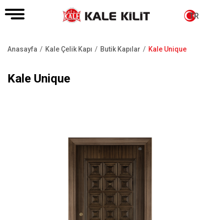
TR
Anasayfa
Kale Çelik Kapı
Butik Kapılar
Kale Unique
Sayfa
yolu
Kale Unique