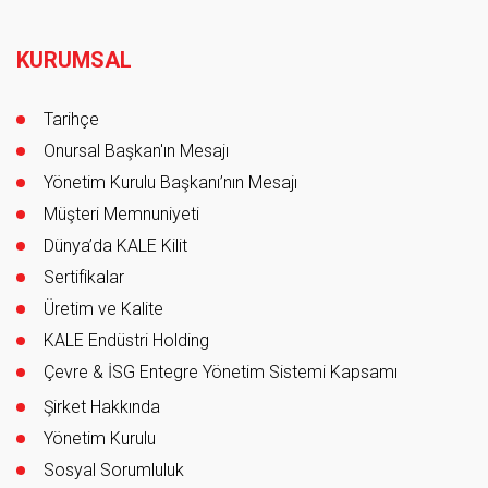
Footer
KURUMSAL
Tarihçe
Onursal Başkan'ın Mesajı
Yönetim Kurulu Başkanı’nın Mesajı
Müşteri Memnuniyeti
Dünya’da KALE Kilit
Sertifikalar
Üretim ve Kalite
KALE Endüstri Holding
Çevre & İSG Entegre Yönetim Sistemi Kapsamı
Şirket Hakkında
Yönetim Kurulu
Sosyal Sorumluluk