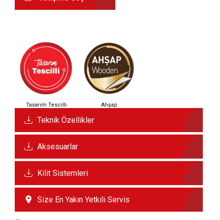
Tasarım Tescilli
Ahşap
Teknik Özellikler
Aksesuarlar
Kilit Sistemleri
Size En Yakın Yetkili Servis