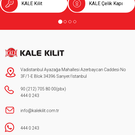
KALE Kilit
KALE Çelik Kapı
Vadistanbul Ayazağa Mahallesi Azerbaycan Caddesi No
3F/1-E Blok 34396 Sarıyer/İstanbul
90 (212) 705 80 00
(pbx)
444 0 243
info@kalekilit.com.tr
444 0 243