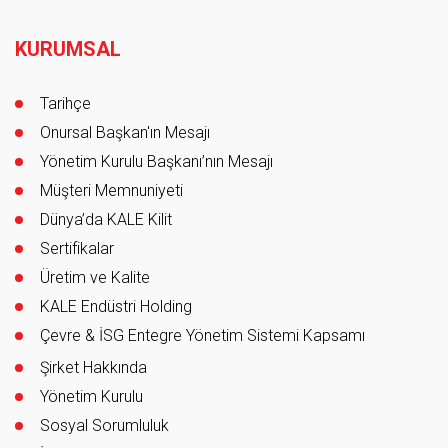
Footer
KURUMSAL
Tarihçe
Onursal Başkan'ın Mesajı
Yönetim Kurulu Başkanı’nın Mesajı
Müşteri Memnuniyeti
Dünya’da KALE Kilit
Sertifikalar
Üretim ve Kalite
KALE Endüstri Holding
Çevre & İSG Entegre Yönetim Sistemi Kapsamı
Şirket Hakkında
Yönetim Kurulu
Sosyal Sorumluluk