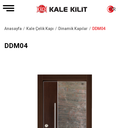
TR
Anasayfa
Kale Çelik Kapı
Dinamik Kapılar
DDM04
Sayfa
yolu
DDM04