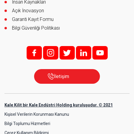
İnsan Kaynakları
Açık İnovasyon
Garanti Kayıt Formu
Bilgi Güvenliği Politikası
f;
i;
t
l
y
İletişim
Kale Kilit bir Kale Endüstri Holding kuruluşudur. © 2021
Kişisel Verilerin Korunması Kanunu
Bilgi Toplumu Hizmetleri
Çerez Kullanım Bildirimi