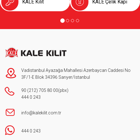
KALE Kilit
KALE Çelik Kapı
Vadistanbul Ayazağa Mahallesi Azerbaycan Caddesi No
3F/1-E Blok 34396 Sarıyer/İstanbul
90 (212) 705 80 00
(pbx)
444 0 243
info@kalekilit.com.tr
444 0 243