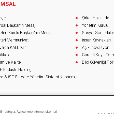
UMSAL
er
ihçe
Şirket Hakkında
sal Başkan'ın Mesajı
Yönetim Kurulu
tim Kurulu Başkanı’nın Mesajı
Sosyal Sorumlulu
teri Memnuniyeti
İnsan Kaynakları
a’da KALE Kilit
Açık İnovasyon
ifikalar
Garanti Kayıt Fo
im ve Kalite
Bilgi Güvenliği Poli
E Endüstri Holding
re & İSG Entegre Yönetim Sistemi Kapsamı
ebilmekteyiz. Ayrıca web internet sitemizi