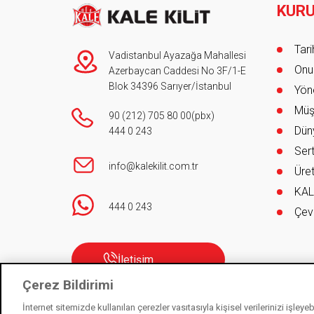
KUR
Foot
Tar
Vadistanbul Ayazağa Mahallesi
Onur
Azerbaycan Caddesi No 3F/1-E
Blok 34396 Sarıyer/İstanbul
Yöne
Müş
90 (212) 705 80 00
(pbx)
Düny
444 0 243
Sert
info@kalekilit.com.tr
Üret
KAL
444 0 243
Çev
İletişim
Çerez Bildirimi
İnternet sitemizde kullanılan çerezler vasıtasıyla kişisel verilerinizi işley