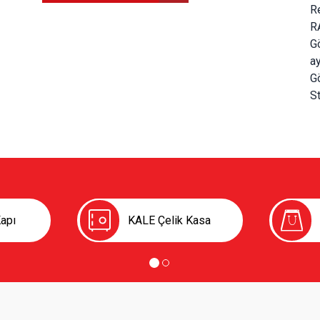
Re
RA
Gö
ay
G
St
apı
KALE Çelik Kasa