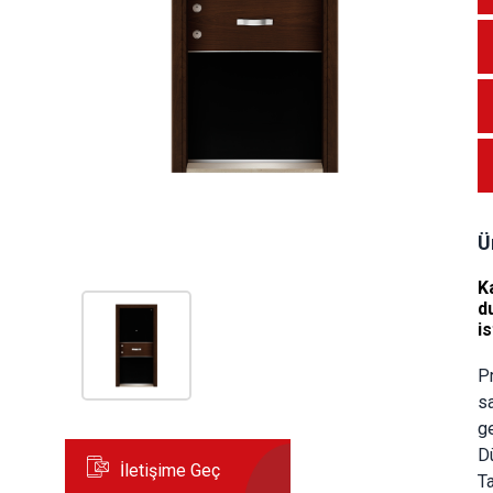
Ü
K
d
i
Pr
sa
ge
Dü
İletişime Geç
Ta