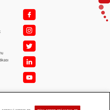
f;
i;
k
t
rmu
tikası
l
y