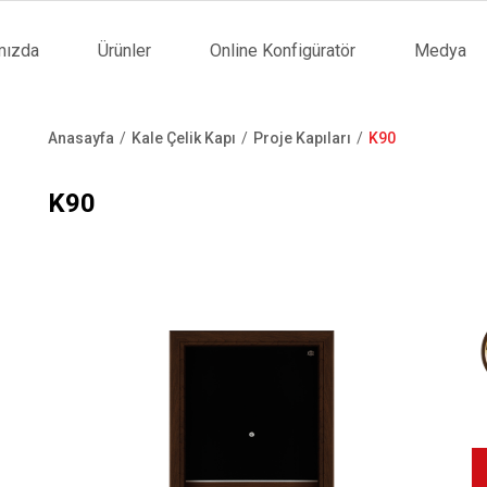
mızda
Ürünler
Online Konfigüratör
Medya
tion
Anasayfa
Kale Çelik Kapı
Proje Kapıları
K90
Sayfa
yolu
K90