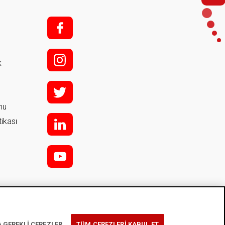
f;
i;
k
t
rmu
tikası
l
y
 GEREKLİ ÇEREZLER
TÜM ÇEREZLERİ KABUL ET