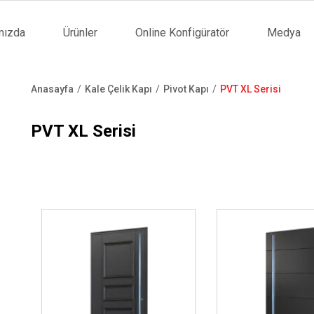
mızda
Ürünler
Online Konfigüratör
Medya
tion
Anasayfa
Kale Çelik Kapı
Pivot Kapı
PVT XL Serisi
Sayfa
yolu
PVT XL Serisi
İncele ..
İncele ..