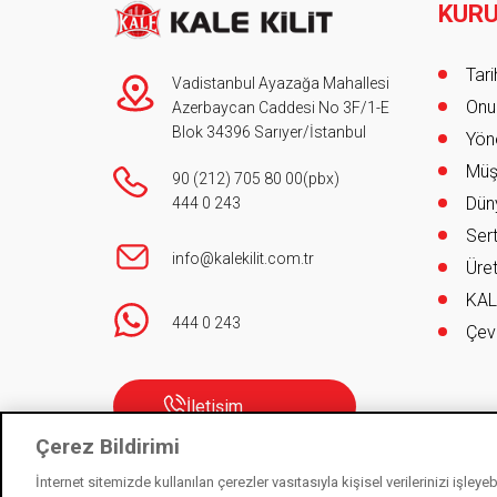
KUR
Foot
Tar
Vadistanbul Ayazağa Mahallesi
Onur
Azerbaycan Caddesi No 3F/1-E
Blok 34396 Sarıyer/İstanbul
Yöne
Müş
90 (212) 705 80 00
(pbx)
Düny
444 0 243
Sert
info@kalekilit.com.tr
Üret
KAL
444 0 243
Çev
İletişim
Çerez Bildirimi
İnternet sitemizde kullanılan çerezler vasıtasıyla kişisel verilerinizi işley