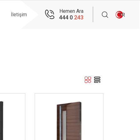
Hemen Ara
İletişim
TR
444 0
243
İncele ..