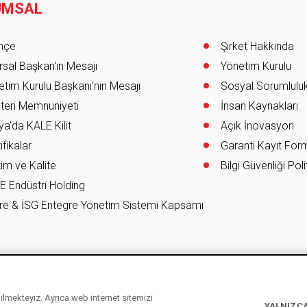
UMSAL
er
ihçe
Şirket Hakkında
sal Başkan'ın Mesajı
Yönetim Kurulu
tim Kurulu Başkanı’nın Mesajı
Sosyal Sorumlulu
teri Memnuniyeti
İnsan Kaynakları
a’da KALE Kilit
Açık İnovasyon
ifikalar
Garanti Kayıt Fo
im ve Kalite
Bilgi Güvenliği Poli
E Endüstri Holding
re & İSG Entegre Yönetim Sistemi Kapsamı
ebilmekteyiz. Ayrıca web internet sitemizi
YALNIZCA