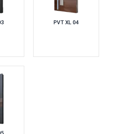
03
PVT XL 04
05