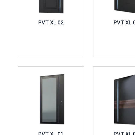
PVT XL 02
PVT XL 
İncele ..
İncele ..
PVT XL 01
PVT XL 