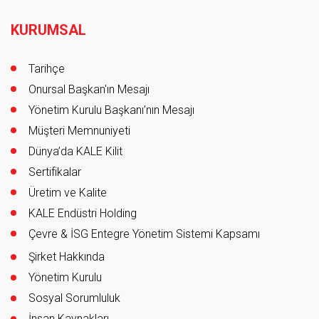
Footer
KURUMSAL
Tarihçe
Onursal Başkan'ın Mesajı
Yönetim Kurulu Başkanı’nın Mesajı
Müşteri Memnuniyeti
Dünya’da KALE Kilit
Sertifikalar
Üretim ve Kalite
KALE Endüstri Holding
Çevre & İSG Entegre Yönetim Sistemi Kapsamı
Şirket Hakkında
Yönetim Kurulu
Sosyal Sorumluluk
İnsan Kaynakları