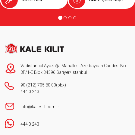
Vadistanbul Ayazağa Mahallesi Azerbaycan Caddesi No
3F/1-E Blok 34396 Sarıyer/İstanbul
90 (212) 705 80 00
(pbx)
444 0 243
info@kalekilit.com.tr
444 0 243