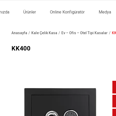
mızda
Ürünler
Online Konfigüratör
Medya
tion
Anasayfa
Kale Çelik Kasa
Ev – Ofis – Otel Tipi Kasalar
K
Sayfa
yolu
KK400