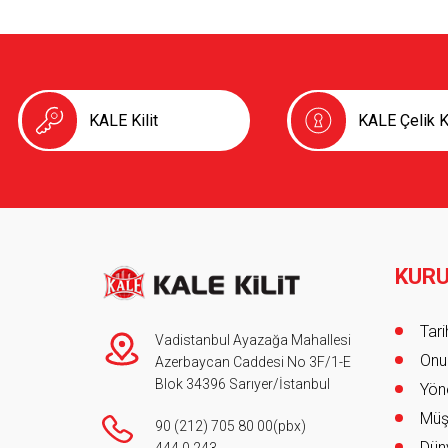
KALE Kilit
KALE Çelik K
KUR
Foot
Tar
Vadistanbul Ayazağa Mahallesi
Onur
Azerbaycan Caddesi No 3F/1-E
Blok 34396 Sarıyer/İstanbul
Yöne
Müş
90 (212) 705 80 00
(pbx)
Düny
444 0 243