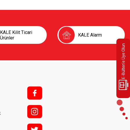
KALE Kilit Ticari
KALE Alarm
Ürünler
E-Bülten'e Üye Olun
f;
i;
k