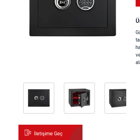
Ü
Gü
ta
ha
ve
al
İletişime Geç