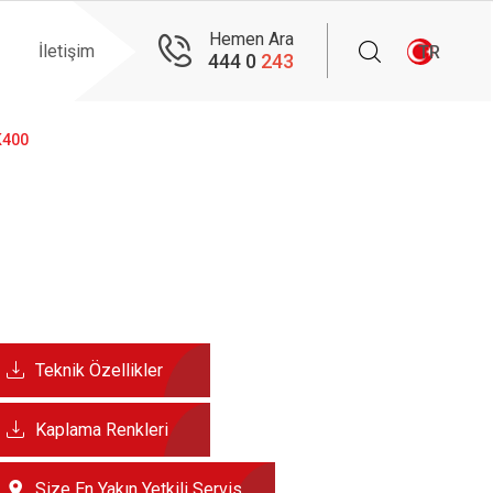
Hemen Ara
İletişim
TR
444 0
243
K400
Teknik Özellikler
Kaplama Renkleri
Size En Yakın Yetkili Servis