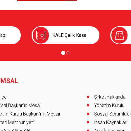
apı
KALE Çelik Kasa
UMSAL
er
ihçe
Şirket Hakkında
sal Başkan'ın Mesajı
Yönetim Kurulu
tim Kurulu Başkanı’nın Mesajı
Sosyal Sorumlulu
teri Memnuniyeti
İnsan Kaynakları
a’da KALE Kilit
Açık İnovasyon