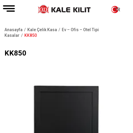
TR
Anasayfa
Kale Çelik Kasa
Ev – Ofis – Otel Tipi
Sayfa
Kasalar
KK850
yolu
KK850