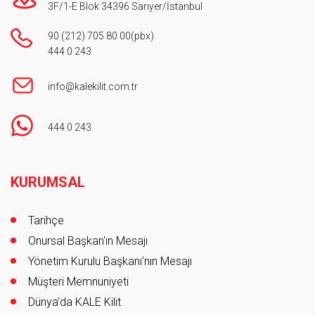
3F/1-E Blok 34396 Sarıyer/İstanbul
90 (212) 705 80 00
(pbx)
444 0 243
info@kalekilit.com.tr
444 0 243
Footer
KURUMSAL
Tarihçe
Onursal Başkan'ın Mesajı
Yönetim Kurulu Başkanı’nın Mesajı
Müşteri Memnuniyeti
Dünya’da KALE Kilit