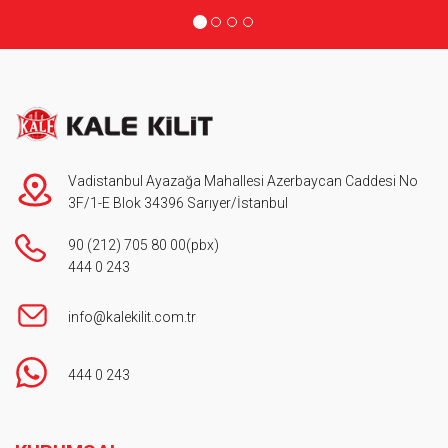
Vadistanbul Ayazağa Mahallesi Azerbaycan Caddesi No
3F/1-E Blok 34396 Sarıyer/İstanbul
90 (212) 705 80 00
(pbx)
444 0 243
info@kalekilit.com.tr
444 0 243
Footer