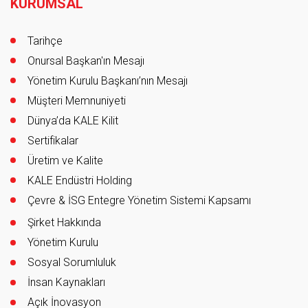
KURUMSAL
Tarihçe
Onursal Başkan'ın Mesajı
Yönetim Kurulu Başkanı’nın Mesajı
Müşteri Memnuniyeti
Dünya’da KALE Kilit
Sertifikalar
Üretim ve Kalite
KALE Endüstri Holding
Çevre & İSG Entegre Yönetim Sistemi Kapsamı
Şirket Hakkında
Yönetim Kurulu
Sosyal Sorumluluk
İnsan Kaynakları
Açık İnovasyon