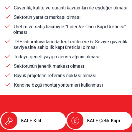
Kapı Pencere Sistemleri
S.S.S
Güvenlik, kalite ve garanti kavramları ile eşdeğer olması
Kale Alarm
Sektörün yaratıcı markası olması
Üretim ve satış hacmiyle "Lider Ve Öncü Kapı Üreticisi"
Ürün Katalogları
olması
Garanti Kayıt Formu
TSE laboratuvarlarında test edilen ve 6. Seviye güvenlik
seviyesine sahip ilk kapı üreticisi olması
Türkiye geneli yaygın servis ağının olması
Sektörünün jenerik markası olması
Büyük projelerin referans noktası olması
Kendine özgü montaj yöntemleri kullanması
KALE Kilit
KALE Çelik Kapı