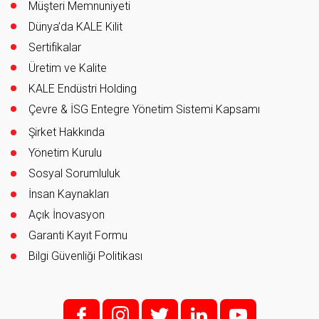
Müşteri Memnuniyeti
Dünya’da KALE Kilit
Sertifikalar
Üretim ve Kalite
KALE Endüstri Holding
Çevre & İSG Entegre Yönetim Sistemi Kapsamı
Şirket Hakkında
Yönetim Kurulu
Sosyal Sorumluluk
İnsan Kaynakları
Açık İnovasyon
Garanti Kayıt Formu
Bilgi Güvenliği Politikası
f;
i;
t
l
y