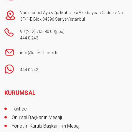
Vadistanbul Ayazağa Mahallesi Azerbaycan Caddesi No
3F/1-E Blok 34396 Sarıyer/İstanbul
90 (212) 705 80 00
(pbx)
444 0 243
info@kalekilit.com.tr
444 0 243
Footer
KURUMSAL
Tarihçe
Onursal Başkan'ın Mesajı
Yönetim Kurulu Başkanı’nın Mesajı