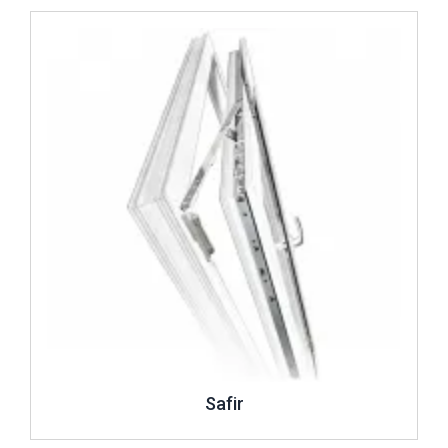
İncele ..
Safir