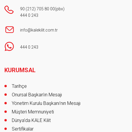
90 (212) 705 80 00
(pbx)
444 0 243
info@kalekilit.com.tr
444 0 243
Footer
KURUMSAL
Tarihçe
Onursal Başkan'ın Mesajı
Yönetim Kurulu Başkanı’nın Mesajı
Müşteri Memnuniyeti
Dünya’da KALE Kilit
Sertifikalar