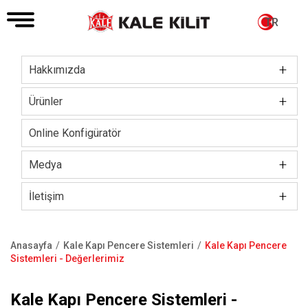
TR
+
Hakkımızda
Main
navigation
+
Yönetim Kurulu
Ürünler
Şirket Hakkında
Kilit / Silindir
Online Konfigüratör
Sertifikalar
Kale Akıllı Kilitler
+
Medya
Sosyal Sorumluluk
Elektronik Kilit Grubu
+
Kurumsal Tanıtım Filmi
İletişim
İnsan Kaynakları
Çelik Kapı
Bültenler
Showroom
Anasayfa
Kale Kapı Pencere Sistemleri
Kale Kapı Pencere
Basın Kiti
Kale Oda Kapısı
Blog
Bize Ulaşın
Sayfa
Sistemleri - Değerlerimiz
yolu
Çelik Kasa
Satış Noktaları
Kale Kapı Pencere Sistemleri -