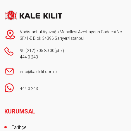
Vadistanbul Ayazağa Mahallesi Azerbaycan Caddesi No
3F/1-E Blok 34396 Sarıyer/İstanbul
90 (212) 705 80 00
(pbx)
444 0 243
info@kalekilit.com.tr
444 0 243
Footer
KURUMSAL
Tarihçe