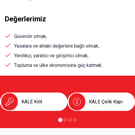
Kapı Pencere Sistemleri
S.S.S
Kale Alarm
Değerlerimiz
Ürün Katalogları
Güvenilir olmak,
Garanti Kayıt Formu
Yasalara ve ahlaki değerlere bağlı olmak,
Yenilikçi, yaratıcı ve girişimci olmak,
Topluma ve ülke ekonomisine güç katmak. ​​​
KALE Kilit
KALE Çelik Kapı