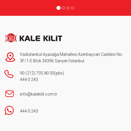
Vadistanbul Ayazağa Mahallesi Azerbaycan Caddesi No
3F/1-E Blok 34396 Sarıyer/İstanbul
90 (212) 705 80 00
(pbx)
444 0 243
info@kalekilit.com.tr
444 0 243
Footer