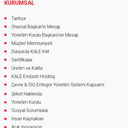
KURUMSAL
Tarihçe
Onursal Başkan'ın Mesajı
Yönetim Kurulu Başkanı’nın Mesajı
Müşteri Memnuniyeti
Dünya’da KALE Kilit
Sertifikalar
Üretim ve Kalite
KALE Endüstri Holding
Çevre & İSG Entegre Yönetim Sistemi Kapsamı
Şirket Hakkında
Yönetim Kurulu
Sosyal Sorumluluk
İnsan Kaynakları
Açık İnovasyon