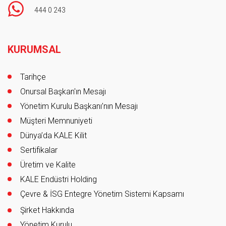
444 0 243
Footer
KURUMSAL
Tarihçe
Onursal Başkan'ın Mesajı
Yönetim Kurulu Başkanı’nın Mesajı
Müşteri Memnuniyeti
Dünya’da KALE Kilit
Sertifikalar
Üretim ve Kalite
KALE Endüstri Holding
Çevre & İSG Entegre Yönetim Sistemi Kapsamı
Şirket Hakkında
Yönetim Kurulu