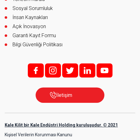
Sosyal Sorumluluk
İnsan Kaynakları
Açık İnovasyon
Garanti Kayıt Formu
Bilgi Güvenliği Politikası
f;
i;
t
l
y
İletişim
Kale Kilit bir Kale Endüstri Holding kuruluşudur. © 2021
Kişisel Verilerin Korunması Kanunu