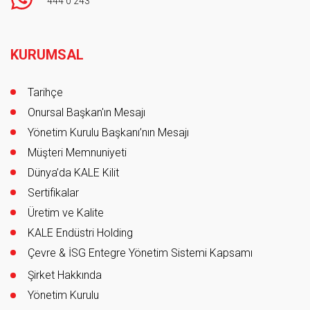
444 0 243
Footer
KURUMSAL
Tarihçe
Onursal Başkan'ın Mesajı
Yönetim Kurulu Başkanı’nın Mesajı
Müşteri Memnuniyeti
Dünya’da KALE Kilit
Sertifikalar
Üretim ve Kalite
KALE Endüstri Holding
Çevre & İSG Entegre Yönetim Sistemi Kapsamı
Şirket Hakkında
Yönetim Kurulu