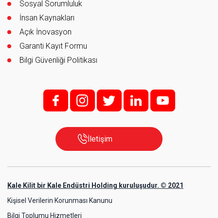
Sosyal Sorumluluk
İnsan Kaynakları
Açık İnovasyon
Garanti Kayıt Formu
Bilgi Güvenliği Politikası
f;
i;
t
l
y
İletişim
Kale Kilit bir Kale Endüstri Holding kuruluşudur. © 2021
Kişisel Verilerin Korunması Kanunu
Bilgi Toplumu Hizmetleri