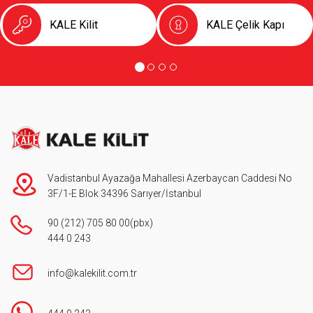
KALE Kilit
KALE Çelik Kapı
Vadistanbul Ayazağa Mahallesi Azerbaycan Caddesi No
3F/1-E Blok 34396 Sarıyer/İstanbul
90 (212) 705 80 00
(pbx)
444 0 243
info@kalekilit.com.tr