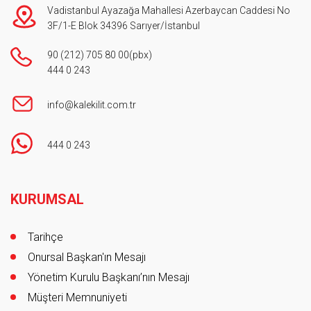
Vadistanbul Ayazağa Mahallesi Azerbaycan Caddesi No
3F/1-E Blok 34396 Sarıyer/İstanbul
90 (212) 705 80 00
(pbx)
444 0 243
info@kalekilit.com.tr
444 0 243
Footer
KURUMSAL
Tarihçe
Onursal Başkan'ın Mesajı
Yönetim Kurulu Başkanı’nın Mesajı
Müşteri Memnuniyeti