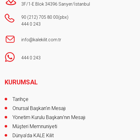
3F/1-E Blok 34396 Sarıyer/İstanbul
90 (212) 705 80 00
(pbx)
444 0 243
info@kalekilit.com.tr
444 0 243
Footer
KURUMSAL
Tarihçe
Onursal Başkan'ın Mesajı
Yönetim Kurulu Başkanı’nın Mesajı
Müşteri Memnuniyeti
Dünya’da KALE Kilit