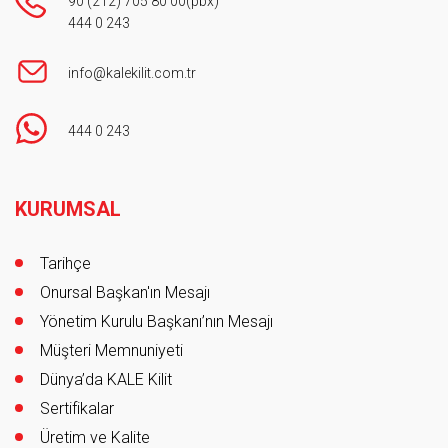
90 (212) 705 80 00
(pbx)
444 0 243
info@kalekilit.com.tr
444 0 243
Footer
KURUMSAL
Tarihçe
Onursal Başkan'ın Mesajı
Yönetim Kurulu Başkanı’nın Mesajı
Müşteri Memnuniyeti
Dünya’da KALE Kilit
Sertifikalar
Üretim ve Kalite