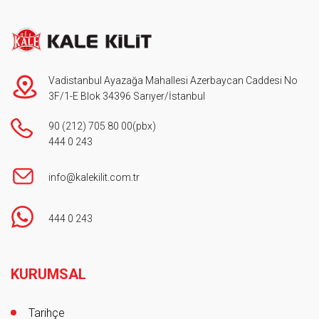
Vadistanbul Ayazağa Mahallesi Azerbaycan Caddesi No
3F/1-E Blok 34396 Sarıyer/İstanbul
90 (212) 705 80 00
(pbx)
444 0 243
info@kalekilit.com.tr
444 0 243
Footer
KURUMSAL
Tarihçe