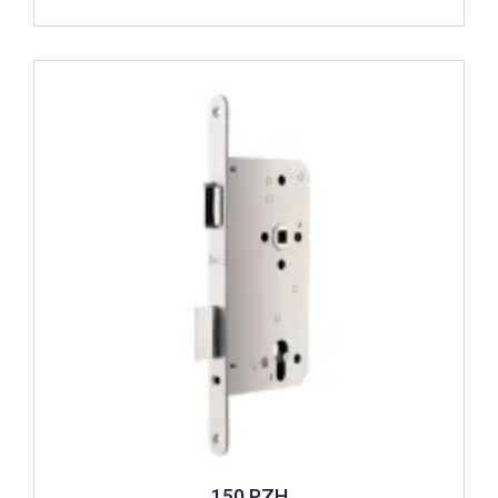
İncele ..
150 PZH