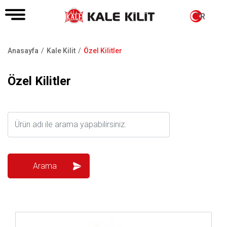
TR
Anasayfa
Kale Kilit
Özel Kilitler
Sayfa
yolu
Özel Kilitler
İncele ..