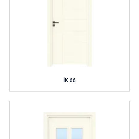
İK 66
İncele ..