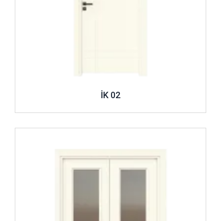
İK 02
İncele ..