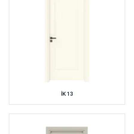
İK 13
İncele ..