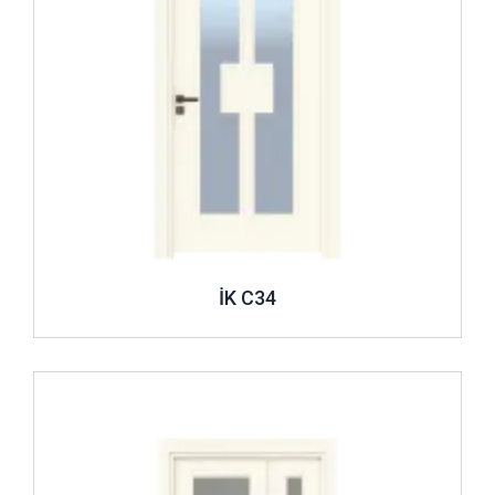
İK C34
İncele ..