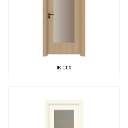
İK C00
İncele ..