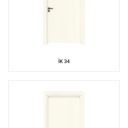
İK 34
İncele ..