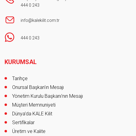
444 0 243
info@kalekilit.com.tr
444 0 243
Footer
KURUMSAL
Tarihçe
Onursal Başkan'ın Mesajı
Yönetim Kurulu Başkanı’nın Mesajı
Müşteri Memnuniyeti
Dünya’da KALE Kilit
Sertifikalar
Üretim ve Kalite