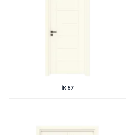
İK 67
İncele ..