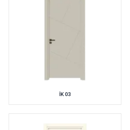
İK 03
İncele ..