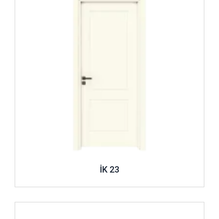
İK 23
İncele ..