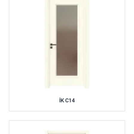
İK C14
İncele ..