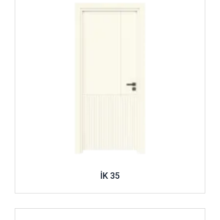
İK 35
İncele ..