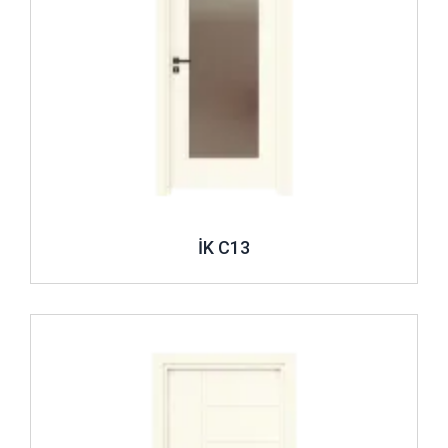
İK C13
İncele ..