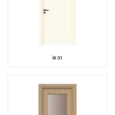
İK 01
İncele ..