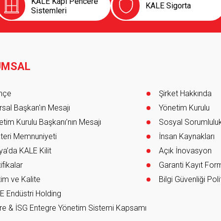
KALE Kapı Pencere
KALE Sigorta
Sistemleri
UMSAL
er
ihçe
Şirket Hakkında
sal Başkan'ın Mesajı
Yönetim Kurulu
tim Kurulu Başkanı’nın Mesajı
Sosyal Sorumlulu
teri Memnuniyeti
İnsan Kaynakları
a’da KALE Kilit
Açık İnovasyon
ifikalar
Garanti Kayıt Fo
im ve Kalite
Bilgi Güvenliği Poli
E Endüstri Holding
re & İSG Entegre Yönetim Sistemi Kapsamı