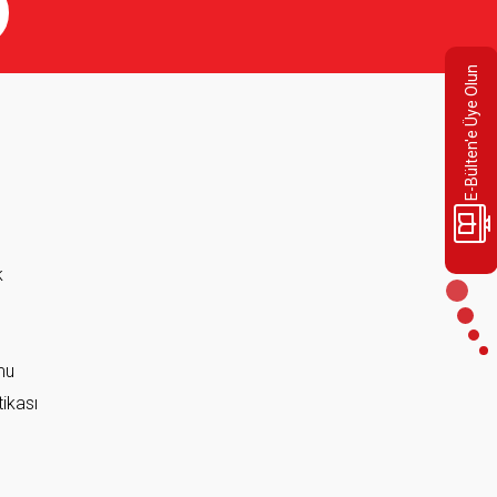
E-Bülten'e Üye Olun
k
rmu
tikası