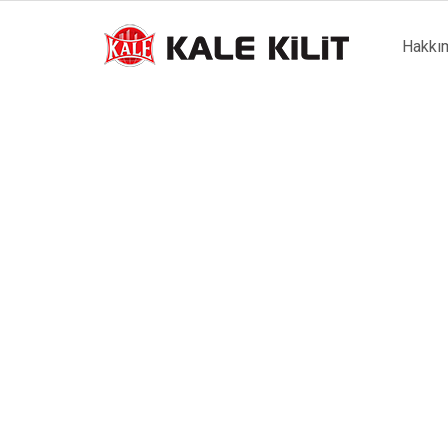
Main
Hakkı
naviga