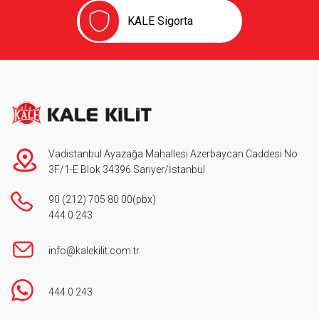
KALE Sigorta
Vadistanbul Ayazağa Mahallesi Azerbaycan Caddesi No
3F/1-E Blok 34396 Sarıyer/İstanbul
90 (212) 705 80 00
(pbx)
444 0 243
info@kalekilit.com.tr
444 0 243