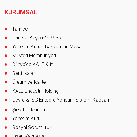
Footer
KURUMSAL
Tarihçe
Onursal Başkan'ın Mesajı
Yönetim Kurulu Başkanı’nın Mesajı
Müşteri Memnuniyeti
Dünya’da KALE Kilit
Sertifikalar
Üretim ve Kalite
KALE Endüstri Holding
Çevre & İSG Entegre Yönetim Sistemi Kapsamı
Şirket Hakkında
Yönetim Kurulu
Sosyal Sorumluluk
İnsan Kaynakları