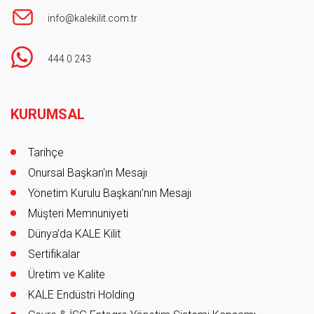
info@kalekilit.com.tr
444 0 243
Footer
KURUMSAL
Tarihçe
Onursal Başkan'ın Mesajı
Yönetim Kurulu Başkanı’nın Mesajı
Müşteri Memnuniyeti
Dünya’da KALE Kilit
Sertifikalar
Üretim ve Kalite
KALE Endüstri Holding