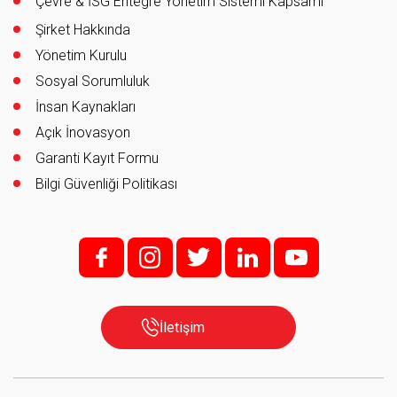
Çevre & İSG Entegre Yönetim Sistemi Kapsamı
Şirket Hakkında
Yönetim Kurulu
Sosyal Sorumluluk
İnsan Kaynakları
Açık İnovasyon
Garanti Kayıt Formu
Bilgi Güvenliği Politikası
f;
i;
t
l
y
İletişim