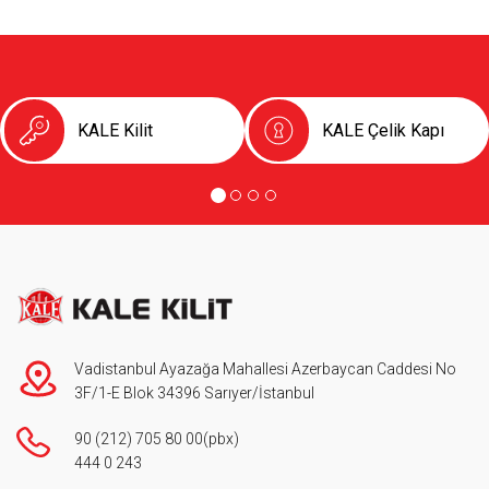
Kapı Pencere Sistemleri
S.S.S
Kale Alarm
Ürün Katalogları
KALE Kilit
KALE Çelik Kapı
Garanti Kayıt Formu
Vadistanbul Ayazağa Mahallesi Azerbaycan Caddesi No
3F/1-E Blok 34396 Sarıyer/İstanbul
90 (212) 705 80 00
(pbx)
444 0 243