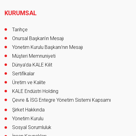
Footer
KURUMSAL
Tarihçe
Onursal Başkan'ın Mesajı
Yönetim Kurulu Başkanı’nın Mesajı
Müşteri Memnuniyeti
Dünya’da KALE Kilit
Sertifikalar
Üretim ve Kalite
KALE Endüstri Holding
Çevre & İSG Entegre Yönetim Sistemi Kapsamı
Şirket Hakkında
Yönetim Kurulu
Sosyal Sorumluluk