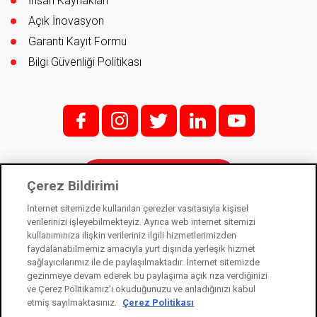
İnsan Kaynakları
Açık İnovasyon
Garanti Kayıt Formu
Bilgi Güvenliği Politikası
f;
i;
t
l
y
İletişim
Çerez Bildirimi
İnternet sitemizde kullanılan çerezler vasıtasıyla kişisel
verilerinizi işleyebilmekteyiz. Ayrıca web internet sitemizi
kullanımınıza ilişkin verileriniz ilgili hizmetlerimizden
Kale Kilit bir Kale Endüstri Holding kuruluşudur. © 2021
faydalanabilmemiz amacıyla yurt dışında yerleşik hizmet
sağlayıcılarımız ile de paylaşılmaktadır. İnternet sitemizde
Kişisel Verilerin Korunması Kanunu
gezinmeye devam ederek bu paylaşıma açık rıza verdiğinizi
Bilgi Toplumu Hizmetleri
ve Çerez Politikamız’ı okuduğunuzu ve anladığınızı kabul
etmiş sayılmaktasınız.
Çerez Politikası
Çerez Kullanım Bildirimi