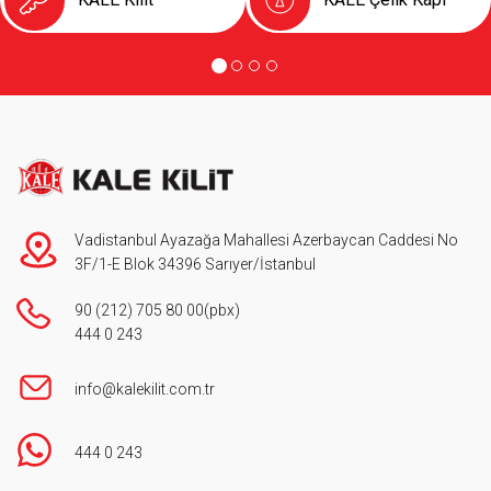
Vadistanbul Ayazağa Mahallesi Azerbaycan Caddesi No
3F/1-E Blok 34396 Sarıyer/İstanbul
90 (212) 705 80 00
(pbx)
444 0 243
info@kalekilit.com.tr
444 0 243