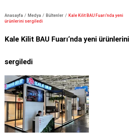
Kapı Pencere Sistemleri
Showroom
Kale Alarm
Anasayfa
Medya
Bültenler
Kale Kilit BAU Fuarı’nda yeni
Bize Ulaşın
Sayfa
ürünlerini sergiledi
Ürün Katalogları
yolu
Satış Noktaları
Kale Kilit BAU Fuarı’nda yeni ürünlerini
Garanti Kayıt Formu
S.S.S
sergiledi