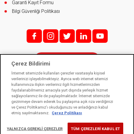
Garanti Kayıt Formu
Bilgi Güvenliği Politikası
f;
i;
t
l
y
İletişim
Çerez Bildirimi
İnternet sitemizde kullanılan çerezler vasıtasıyla kişisel
verilerinizi işleyebilmekteyiz. Ayrıca web internet sitemizi
kullanımınıza ilişkin verileriniz ilgili hizmetlerimizden
Kale Kilit bir Kale Endüstri Holding kuruluşudur. © 2021
faydalanabilmemiz amacıyla yurt dışında yerleşik hizmet
sağlayıcılarımız ile de paylaşılmaktadır. İnternet sitemizde
Kişisel Verilerin Korunması Kanunu
gezinmeye devam ederek bu paylaşıma açık rıza verdiğinizi
Bilgi Toplumu Hizmetleri
ve Çerez Politikamız’ı okuduğunuzu ve anladığınızı kabul
etmiş sayılmaktasınız.
Çerez Politikası
Çerez Kullanım Bildirimi
YALNIZCA GEREKLİ ÇEREZLER
TÜM ÇEREZLERİ KABUL ET