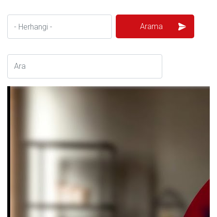
Kapı Pencere Sistemleri
S.S.S
Kale Alarm
Ürün Katalogları
Garanti Kayıt Formu