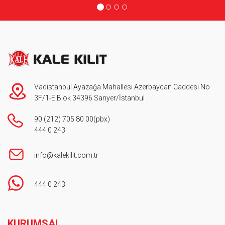
Vadistanbul Ayazağa Mahallesi Azerbaycan Caddesi No
3F/1-E Blok 34396 Sarıyer/İstanbul
90 (212) 705 80 00
(pbx)
444 0 243
info@kalekilit.com.tr
444 0 243
Footer
KURUMSAL