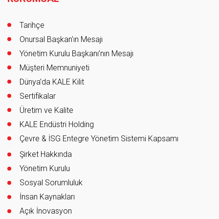
Tarihçe
Onursal Başkan'ın Mesajı
Yönetim Kurulu Başkanı’nın Mesajı
Müşteri Memnuniyeti
Dünya’da KALE Kilit
Sertifikalar
Üretim ve Kalite
KALE Endüstri Holding
Çevre & İSG Entegre Yönetim Sistemi Kapsamı
Şirket Hakkında
Yönetim Kurulu
Sosyal Sorumluluk
İnsan Kaynakları
Açık İnovasyon