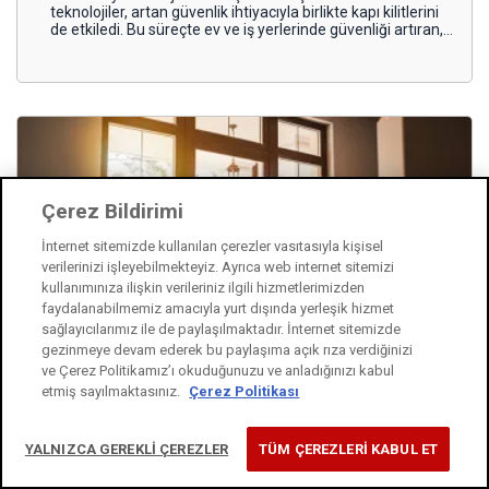
teknolojiler, artan güvenlik ihtiyacıyla birlikte kapı kilitlerini
de etkiledi. Bu süreçte ev ve iş yerlerinde güvenliği artıran,
konforu ve erişebilirliği kolaylaştıran anahtarsız çözümler
ortaya çıktı.
Çerez Bildirimi
İnternet sitemizde kullanılan çerezler vasıtasıyla kişisel
verilerinizi işleyebilmekteyiz. Ayrıca web internet sitemizi
kullanımınıza ilişkin verileriniz ilgili hizmetlerimizden
faydalanabilmemiz amacıyla yurt dışında yerleşik hizmet
sağlayıcılarımız ile de paylaşılmaktadır. İnternet sitemizde
gezinmeye devam ederek bu paylaşıma açık rıza verdiğinizi
ve Çerez Politikamız’ı okuduğunuzu ve anladığınızı kabul
etmiş sayılmaktasınız.
Çerez Politikası
Cam Aksesuarları Kilitleri: Güvenli Tasarımlar
YALNIZCA GEREKLİ ÇEREZLER
TÜM ÇEREZLERİ KABUL ET
Modern ev dekorasyonlarında öne çıkan cam aksesuarlar
estetik görünümü ile dikkat çeken ürün grupları arasında.