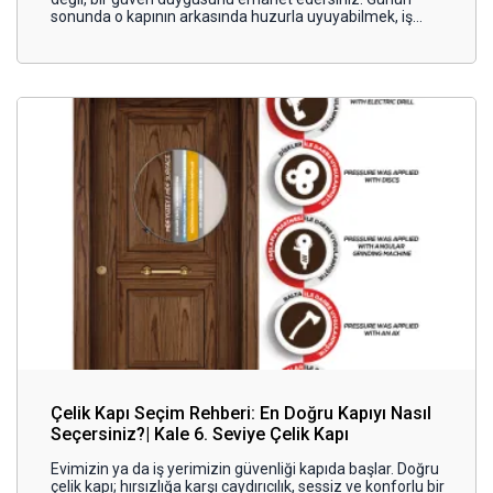
sonunda o kapının arkasında huzurla uyuyabilmek, iş
yerinizi gönül rahatlığıyla bırakabilmek… İşte tam da bu
yüzden kilit, basit bir donanım ürünü değil; hayatın en temel
güvenlik unsurlarından biridir.
Çelik Kapı Seçim Rehberi: En Doğru Kapıyı Nasıl
Seçersiniz?| Kale 6. Seviye Çelik Kapı
Evimizin ya da iş yerimizin güvenliği kapıda başlar. Doğru
çelik kapı; hırsızlığa karşı caydırıcılık, sessiz ve konforlu bir