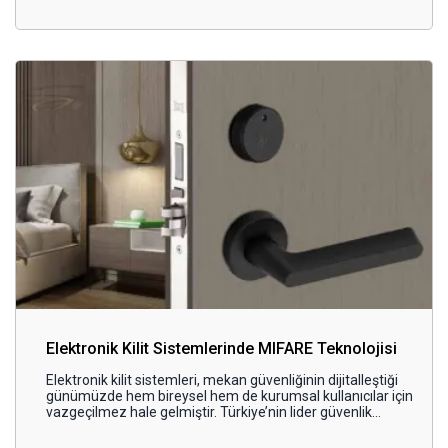
kullanıcıya özel tanımlama yapılamaması gibi sorunlar, otel
yönetimi açısından operasyonel zorluklar doğuruyor.
Elektronik Kilit Sistemlerinde MIFARE Teknolojisi
Elektronik kilit sistemleri, mekan güvenliğinin dijitalleştiği
günümüzde hem bireysel hem de kurumsal kullanıcılar için
vazgeçilmez hale gelmiştir. Türkiye’nin lider güvenlik
markalarından Kale Kilit, bu alandaki teknolojik yatırımlarını
hız kesmeden sürdürürken, elektronik kilit çözümlerinde