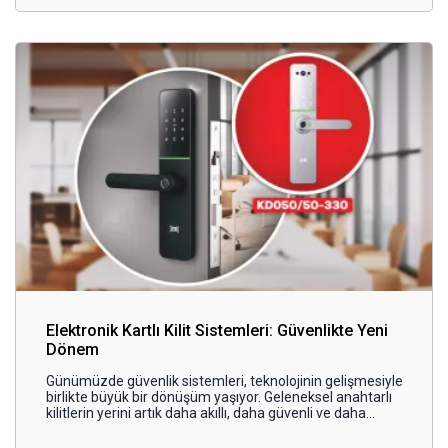
dünya standartlarında kabul gören
MIFARE teknolojisi
ni
tercih ederek güvenliği en üst düzeye taşıyor.
Elektronik Kartlı Kilit Sistemleri: Güvenlikte Yeni
Dönem
Günümüzde güvenlik sistemleri, teknolojinin gelişmesiyle
birlikte büyük bir dönüşüm yaşıyor. Geleneksel anahtarlı
kilitlerin yerini artık daha akıllı, daha güvenli ve daha
kullanıcı dostu çözümler alıyor. Bu dönüşümün
öncülerinden biri olan
Kale Kilit
, geliştirdiği
elektronik