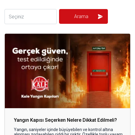
Kapı Pencere Sistemleri
S.S.S
Kale Alarm
Ürün Katalogları
Garanti Kayıt Formu
Yangın Kapısı Seçerken Nelere Dikkat Edilmeli?
Yangın, saniyeler içinde büyüyebilen ve kontrol altına
alınması zorlaşabilen ciddi bir risktir. Özellikle toplu yaşam