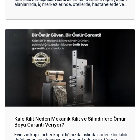
alanlarında, iş merkezlerinde, otellerde, hastanelerde ve
konut projelerinde alınan güvenlik önlemleri, olası bir yangın
anında hayat kurtarıcı hale gelir. Bu noktada en kritik
güvenlik unsurlarından biri ise yangın kapılarıdır.
Kale Kilit Neden Mekanik Kilit ve Silindirlere Ömür
Boyu Garanti Veriyor?
Evinizin kapısını her kapattığınızda aslında sadece bir kilidi
değil, bir güven duygusunu emanet edersiniz. Günün