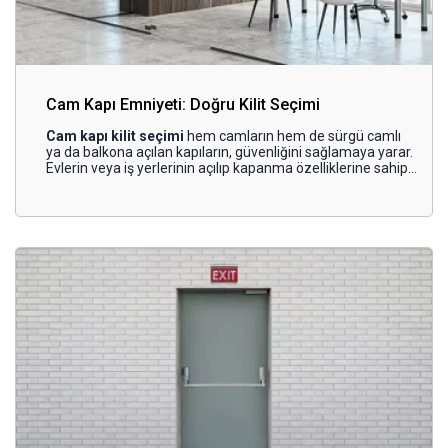
Cam Kapı Emniyeti: Doğru Kilit Seçimi
Cam kapı kilit seçimi
hem camların hem de sürgü camlı
ya da balkona açılan kapıların, güvenliğini sağlamaya yarar.
Evlerin veya iş yerlerinin açılıp kapanma özelliklerine sahip
camlarında veya camlı kapılarında kullanılan ürünler,
ortamın her an güvende olmasına imkân sunar.
Teknolojinin geldiği son noktaya uyarlanan emniyet
mekanizmaları, gelişmiş teknolojilere sahiptir. Anahtarlı,
mandallı, şifreli, kartlı, alarmlı ve kumandalı işleyişe sahip
tasarımlarıyla öne çıkan modeller, birbirinden özel koruma
performansları sayesinde kullanıcıların beğenisini kazanır.
Zemin katlar ve yüksek girişli mekânların muhafazası
başta olmak üzere garaj, dükkân, saçak, korkuluk
üzerinden tırmanma olasılığı bulunan katlarda da kullanılır.
Gerek kişilerin dışarıda olduğu zamanlarda gerekse
istirahat veya uyku anlarında büyük önem taşıyan
teknolojiler hem can hem de mal güvenliği için tercih edilir.
Siz de doğru kilit seçimi yapmak ve cam kapı emniyeti için
elverişli koşulları sağlamak isterseniz
cam kapı kilit
sistemleri
ile ilgili detayları yazımızda bulabilirsiniz.