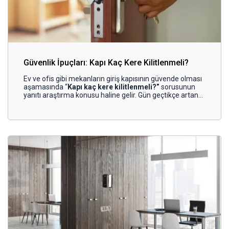
Güvenlik İpuçları: Kapı Kaç Kere Kilitlenmeli?
Ev ve ofis gibi mekanların giriş kapısının güvende olması
aşamasında “
Kapı kaç kere kilitlenmeli?”
sorusunun
yanıtı araştırma konusu haline gelir. Gün geçtikçe artan
hırsızlık vakaları; gerek bireysel konut sahiplerinin gerekse
ticari işletmelerin kapı kilitleme hususunda, birtakım bilgiler
edinmesini zorunlu kılar. Kritik önem taşıyan can ve mal
güvenliği, pek çok kullanıcıyı, önlem almakla birlikte
alternatif çözümler bulmaya yönlendirir. Bireylerin gece ya
da gündüz farketmeksizin emniyette olma beklentisi,
onları, kapı kilitleme yöntemleri hakkında bilgi edinmeye
iter. Siz de evinizin ya da iş yerinizin kapısını emniyetli hale
getirmek için içeriğe göz atabilir, en iyi
kapı
kilidi
alternatiflerinin ve doğru kilitleme yöntemlerinin neler
olduğunu yazımızın devamından öğrenebilirsiniz.