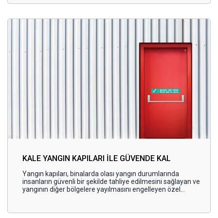
kartlı kilit sistemleri
ile yaşam alanlarında ve iş yerlerinde
güvenliğe yeni bir boyut kazandırıyor.
KALE YANGIN KAPILARI İLE GÜVENDE KAL
Yangın kapıları, binalarda olası yangın durumlarında
insanların güvenli bir şekilde tahliye edilmesini sağlayan ve
yangının diğer bölgelere yayılmasını engelleyen özel
tasarlanmış kapılardır. Bu kapılar, yangına dayanıklı
malzemelerden üretilir ve yangın sırasında duman ve alev
geçişini sınırlayarak can ve mal güvenliğini korur.