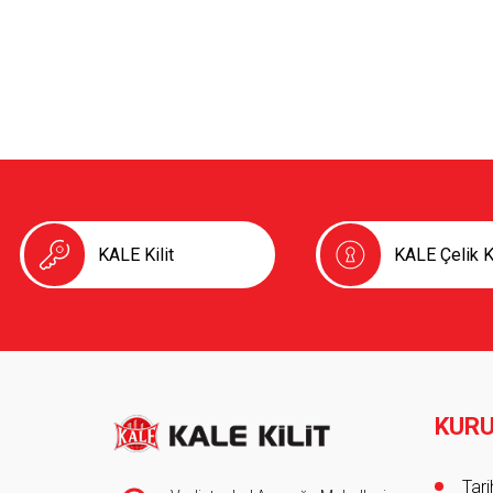
KALE Kilit
KALE Çelik K
KUR
Foot
Tar