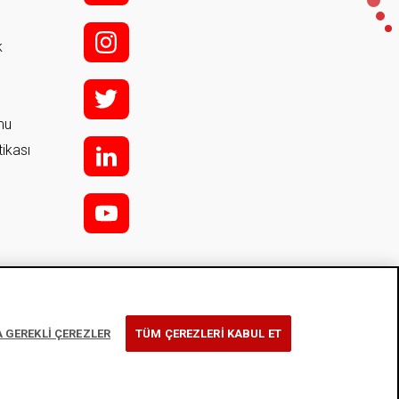
i;
k
t
rmu
tikası
l
y
 GEREKLİ ÇEREZLER
TÜM ÇEREZLERİ KABUL ET
gi Toplumu Hizmetleri
Çerez Kullanım Bildirimi