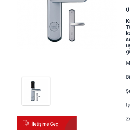
Ü
K
T
k
s
u
g
Mi
B
Ş
Iş
Z
İletişime Geç