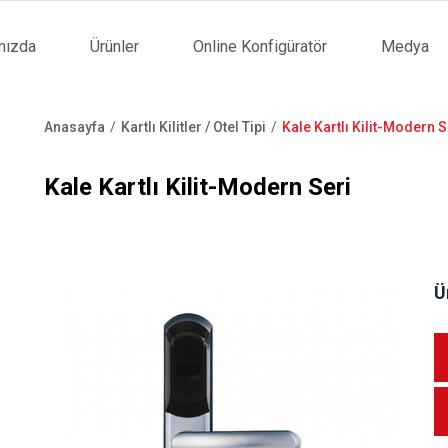
mızda
Ürünler
Online Konfigüratör
Medya
tion
Anasayfa
Kartlı Kilitler / Otel Tipi
Kale Kartlı Kilit-Modern S
Sayfa
yolu
Kale Kartlı Kilit-Modern Seri
Ü