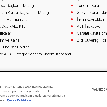
sal Başkan'ın Mesajı
Yönetim Kurulu
tim Kurulu Başkanı’nın Mesajı
Sosyal Sorumlulu
teri Memnuniyeti
İnsan Kaynakları
a’da KALE Kilit
Açık İnovasyon
ifikalar
Garanti Kayıt Fo
im ve Kalite
Bilgi Güvenliği Poli
E Endüstri Holding
re & İSG Entegre Yönetim Sistemi Kapsamı
ebilmekteyiz. Ayrıca web internet sitemizi
YALNIZCA
 amacıyla yurt dışında yerleşik hizmet
vam ederek bu paylaşıma açık rıza verdiğinizi ve
Kişisel Verilerin Korunması Kanunu
Bil
ınız.
Çerez Politikası