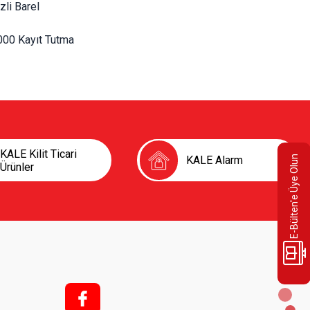
zli Barel
000 Kayıt Tutma
KALE Kilit Ticari
KALE Alarm
E-Bülten'e Üye Olun
Ürünler
f;