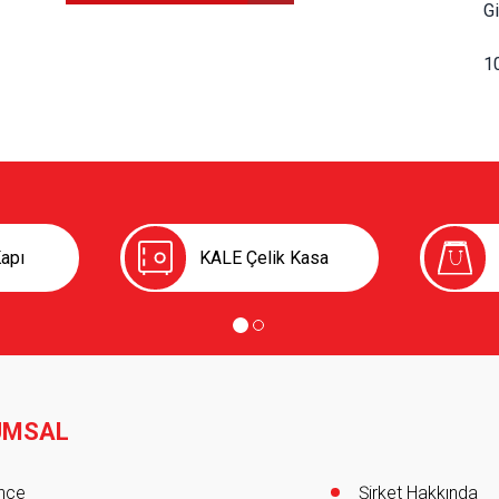
Gi
1
apı
KALE Çelik Kasa
UMSAL
er
ihçe
Şirket Hakkında