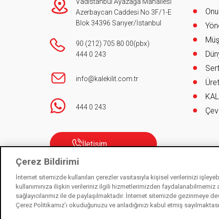
Vadistanbul Ayazağa Mahallesi
Onur
Azerbaycan Caddesi No 3F/1-E
Blok 34396 Sarıyer/İstanbul
Yöne
Müş
90 (212) 705 80 00
(pbx)
Düny
444 0 243
Sert
info@kalekilit.com.tr
Üret
KAL
444 0 243
Çev
İletişim
Çerez Bildirimi
İnternet sitemizde kullanılan çerezler vasıtasıyla kişisel verilerinizi işley
kullanımınıza ilişkin verileriniz ilgili hizmetlerimizden faydalanabilmemiz
sağlayıcılarımız ile de paylaşılmaktadır. İnternet sitemizde gezinmeye de
Kale Kilit bir Kale Endüstri Holding kuruluşudur. © 2021
Çerez Politikamız’ı okuduğunuzu ve anladığınızı kabul etmiş sayılmaktas