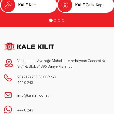
KALE Kilit
KALE Çelik Kapı
Vadistanbul Ayazağa Mahallesi Azerbaycan Caddesi No
3F/1-E Blok 34396 Sarıyer/İstanbul
90 (212) 705 80 00
(pbx)
444 0 243
info@kalekilit.com.tr
444 0 243