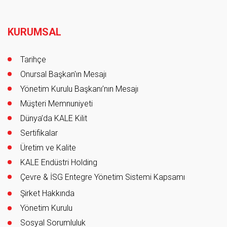
Footer
KURUMSAL
Tarihçe
Onursal Başkan'ın Mesajı
Yönetim Kurulu Başkanı’nın Mesajı
Müşteri Memnuniyeti
Dünya’da KALE Kilit
Sertifikalar
Üretim ve Kalite
KALE Endüstri Holding
Çevre & İSG Entegre Yönetim Sistemi Kapsamı
Şirket Hakkında
Yönetim Kurulu
Sosyal Sorumluluk