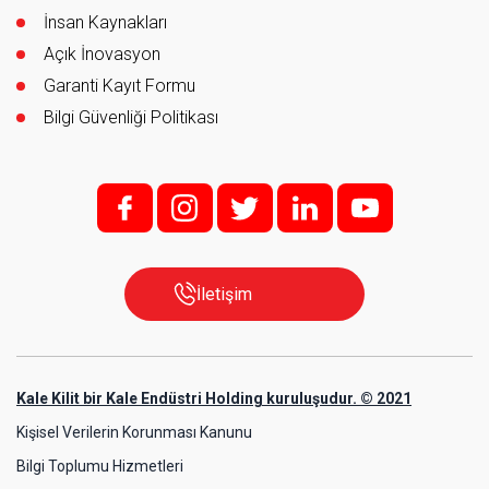
İnsan Kaynakları
Açık İnovasyon
Garanti Kayıt Formu
Bilgi Güvenliği Politikası
f;
i;
t
l
y
İletişim
Kale Kilit bir Kale Endüstri Holding kuruluşudur. © 2021
Kişisel Verilerin Korunması Kanunu
Bilgi Toplumu Hizmetleri