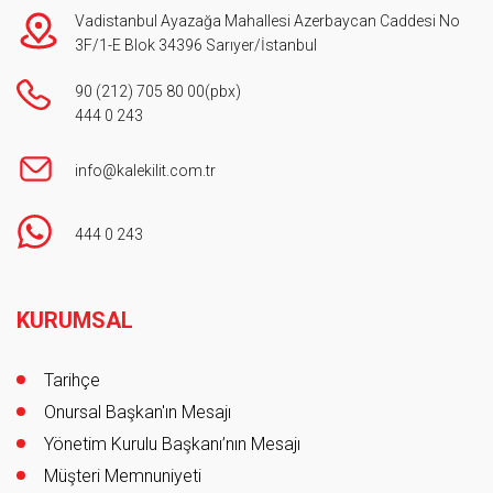
Vadistanbul Ayazağa Mahallesi Azerbaycan Caddesi No
3F/1-E Blok 34396 Sarıyer/İstanbul
90 (212) 705 80 00
(pbx)
444 0 243
info@kalekilit.com.tr
444 0 243
Footer
KURUMSAL
Tarihçe
Onursal Başkan'ın Mesajı
Yönetim Kurulu Başkanı’nın Mesajı
Müşteri Memnuniyeti