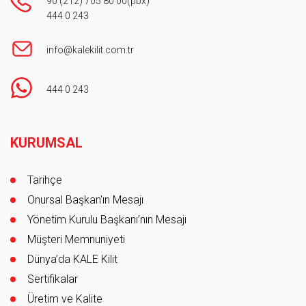
90 (212) 705 80 00
(pbx)
444 0 243
info@kalekilit.com.tr
444 0 243
Footer
KURUMSAL
Tarihçe
Onursal Başkan'ın Mesajı
Yönetim Kurulu Başkanı’nın Mesajı
Müşteri Memnuniyeti
Dünya’da KALE Kilit
Sertifikalar
Üretim ve Kalite