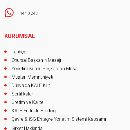
444 0 243
Footer
KURUMSAL
Tarihçe
Onursal Başkan'ın Mesajı
Yönetim Kurulu Başkanı’nın Mesajı
Müşteri Memnuniyeti
Dünya’da KALE Kilit
Sertifikalar
Üretim ve Kalite
KALE Endüstri Holding
Çevre & İSG Entegre Yönetim Sistemi Kapsamı
Şirket Hakkında