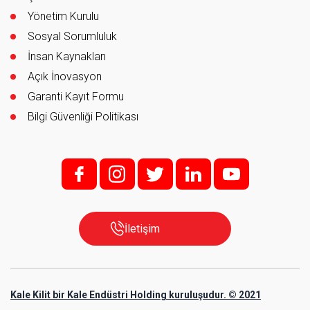
Yönetim Kurulu
Sosyal Sorumluluk
İnsan Kaynakları
Açık İnovasyon
Garanti Kayıt Formu
Bilgi Güvenliği Politikası
f;
i;
t
l
y
İletişim
Kale Kilit bir Kale Endüstri Holding kuruluşudur. © 2021