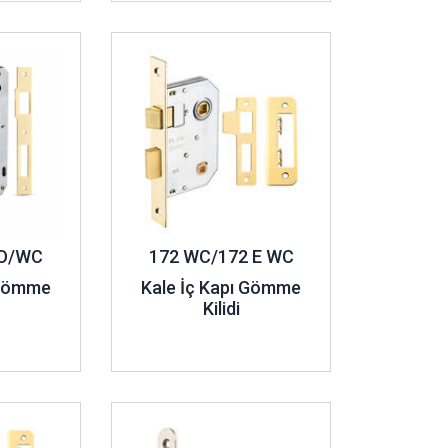
dir.
İncele ..
rli kilitler de
gömme iç kapı kilidi
modelleri
, tirajlı demir kapı kilitleri ve silindir kilit
leri, dış kapılar için üretilen kilitlerden farklı
 modellerinin kullanım şekli de farklılık
lmasa da elle kırılması son derece zor olan kilit
YO/WC
172 WC/172 E WC
 Gömme
Kale İç Kapı Gömme
Kilidi
İncele ..