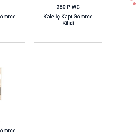
269 P WC
 Gömme
Kale İç Kapı Gömme
Kilidi
C
 Gömme