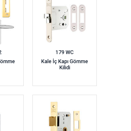
2
179 WC
 Gömme
Kale İç Kapı Gömme
Kilidi
İncele ..