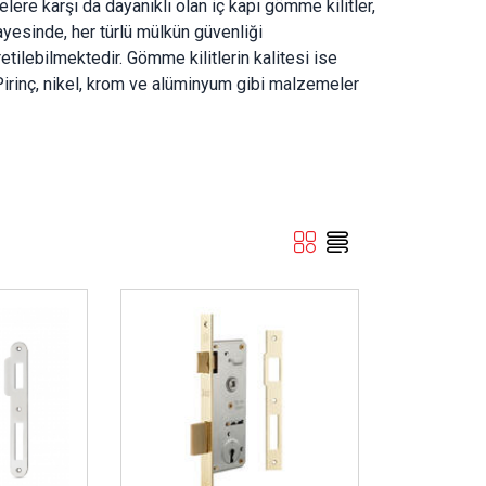
lere karşı da dayanıklı olan iç kapı gömme kilitler,
 sayesinde, her türlü mülkün güvenliği
retilebilmektedir. Gömme kilitlerin kalitesi ise
 Pirinç, nikel, krom ve alüminyum gibi malzemeler
iç kapı gömme kilit fiyatları
üzerinde etkilidir.
ler arasından tercih edilebilecek ürünlerdir. İç
 kapı kilitleri, çelik iç kapı gömme kilitleri ve
sından seçim yapılabilir. Kullanım amacı
ir. Gömme kilitlerin kullanılacağı alanın ölçülerine
tu kapıya uyum sağlayan kilit sistemlerinin satın
İncele ..
afından sık tercih edilen ürünlerdir. Farklı birçok
 tercih edilebilecek güvenlik sistemleridir. Bu
ratları olarak açıklanabilir. Genellikle, evin iç
 kilitlerini kullanabilmek için farklı aksesuarlar