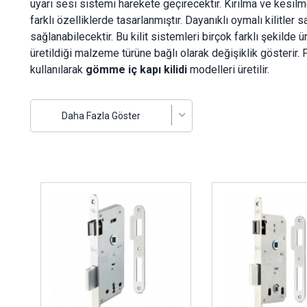
uyarı sesi sistemi harekete geçirecektir. Kırılma ve kesilme
farklı özelliklerde tasarlanmıştır. Dayanıklı oymalı kilitler
sağlanabilecektir. Bu kilit sistemleri birçok farklı şekilde ü
üretildiği malzeme türüne bağlı olarak değişiklik gösterir.
kullanılarak
gömme iç kapı kilidi
modelleri üretilir.
Gömme kapıların malzemelerinin değişkenlik göstermesi
Gömme kilitler, kullanıcı amacı doğrultusunda farklı seçenek
Daha Fazla Göster
kapı plastik sürgülü mandallı gömme kilitler, ekstra gömme iç
klasik gömme oda kilitleri olmak üzere farklı modeller ara
doğrultusunda üretilen gömme kilit sistemleri tercih edilebil
uygun gömme kilit tasarımları yapılmıştır. Dolayısıyla boyu
İncele ..
İncele ..
alınması gerekir.
İç Kapı Gömme Kilit Aparatları
Gömme iç kapı kilidi,
güvenliğe önem veren kullanıcılar tar
modeli olan gömme iç kapı kilitleri, kapının özelliğine göre
yönde tasarlanan iç kapı gömme kilit aparatları ise monte apa
bölümlerine asma kilitler monte edilebilmektedir. Ancak kapı