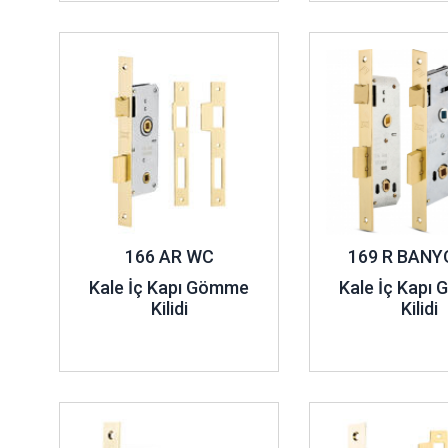
İç kapı gömme kilitler, çok amaçlı olarak da üretilebilmekte
İncele ..
İncele ..
Silindirli kilitler, oda kilitleri, kapı kilitleri ve makaralı silindi
arasındadır. Aynı zamanda, sık tercih edilen sürme kapı kilitleri
çeşitleri de seçenekler arasındadır. İç kapı gömme kilit model
özelliklerde üretilmektedir. Bu nedenle, iç kapı gömme kilit
göstermektedir. Seçenekler arasında, çok fazla dayanıklı o
sistemleri de yer alır
166 AR WC
169 R BAN
Kale İç Kapı Gömme
Kale İç Kapı
Kilidi
Kilidi
İncele ..
İncele ..