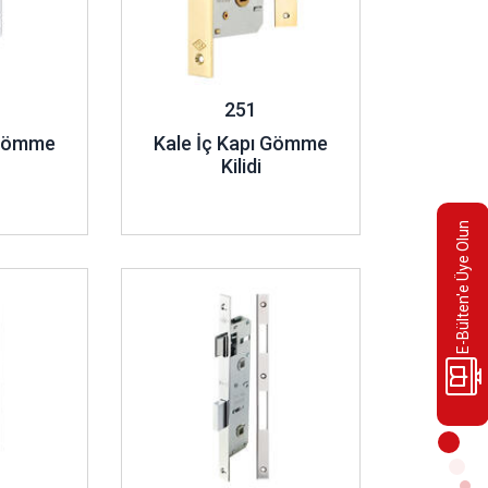
251
 Gömme
Kale İç Kapı Gömme
Kilidi
E-Bülten'e Üye Olun
İncele ..