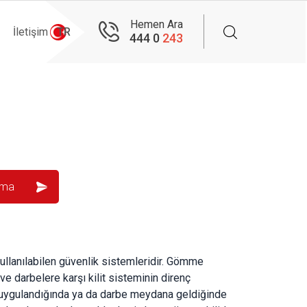
Hemen Ara
İletişim
TR
444 0
243
 kullanılabilen güvenlik sistemleridir. Gömme
t ve darbelere karşı kilit sisteminin direnç
t uygulandığında ya da darbe meydana geldiğinde