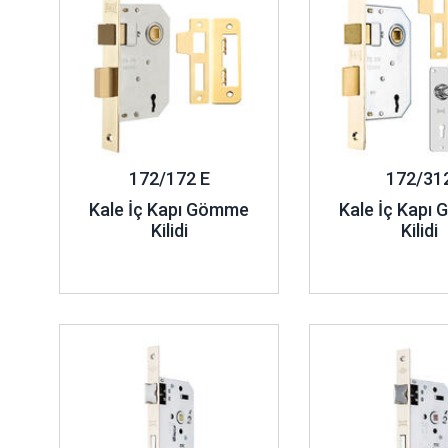
172/172 E
172/31
Kale İç Kapı Gömme
Kale İç Kapı
Kilidi
Kilidi
İncele ..
İncele ..