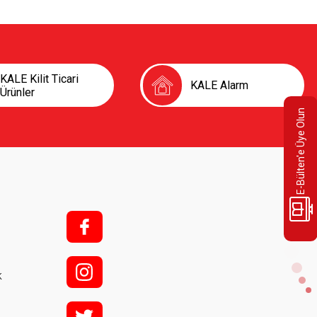
KALE Kilit Ticari
KALE Alarm
Ürünler
E-Bülten'e Üye Olun
f;
i;
k