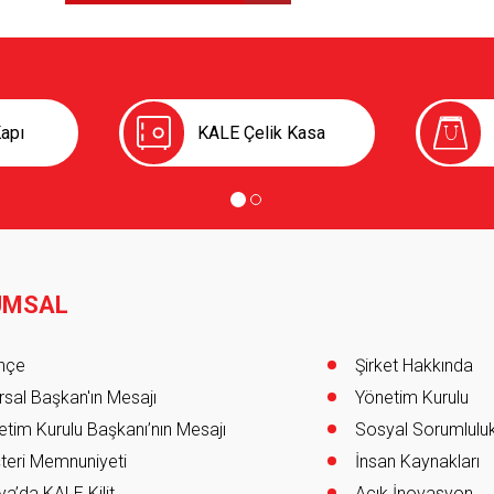
apı
KALE Çelik Kasa
UMSAL
er
ihçe
Şirket Hakkında
sal Başkan'ın Mesajı
Yönetim Kurulu
tim Kurulu Başkanı’nın Mesajı
Sosyal Sorumlulu
teri Memnuniyeti
İnsan Kaynakları
a’da KALE Kilit
Açık İnovasyon