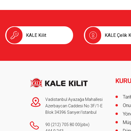
KALE Kilit
KALE Çelik K
KUR
Foot
Tar
Vadistanbul Ayazağa Mahallesi
Onur
Azerbaycan Caddesi No 3F/1-E
Blok 34396 Sarıyer/İstanbul
Yöne
Müş
90 (212) 705 80 00
(pbx)
Düny
444 0 243