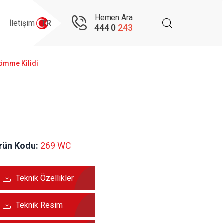
Hemen Ara
İletişim
TR
444 0
243
Gömme Kilidi
rün Kodu:
 269 WC
Teknik Özellikler
Teknik Resim