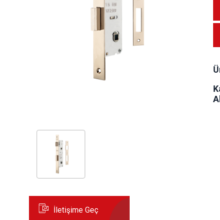
Ü
K
A
İletişime Geç