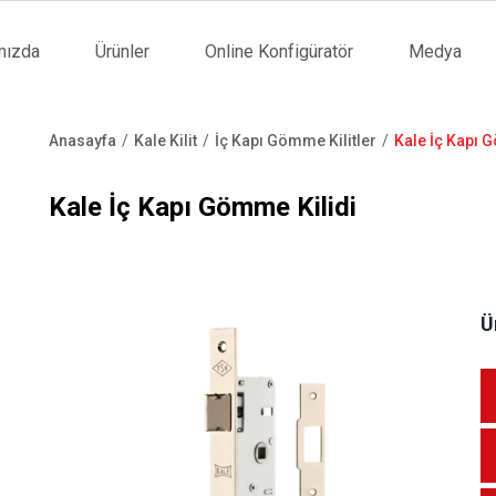
mızda
Ürünler
Online Konfigüratör
Medya
tion
Anasayfa
Kale Kilit
İç Kapı Gömme Kilitler
Kale İç Kapı 
Sayfa
yolu
Kale İç Kapı Gömme Kilidi
Ü