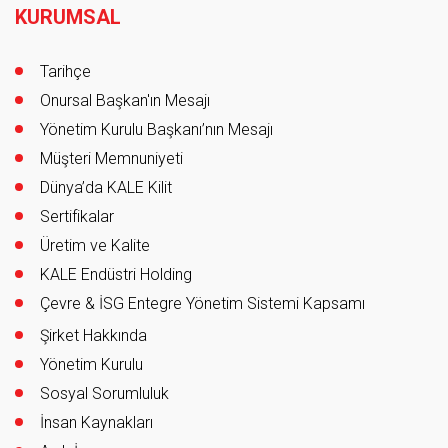
KURUMSAL
Tarihçe
Onursal Başkan'ın Mesajı
Yönetim Kurulu Başkanı’nın Mesajı
Müşteri Memnuniyeti
Dünya’da KALE Kilit
Sertifikalar
Üretim ve Kalite
KALE Endüstri Holding
Çevre & İSG Entegre Yönetim Sistemi Kapsamı
Şirket Hakkında
Yönetim Kurulu
Sosyal Sorumluluk
İnsan Kaynakları