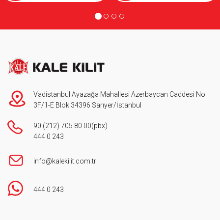
Vadistanbul Ayazağa Mahallesi Azerbaycan Caddesi No
3F/1-E Blok 34396 Sarıyer/İstanbul
90 (212) 705 80 00
(pbx)
444 0 243
info@kalekilit.com.tr
444 0 243
Footer