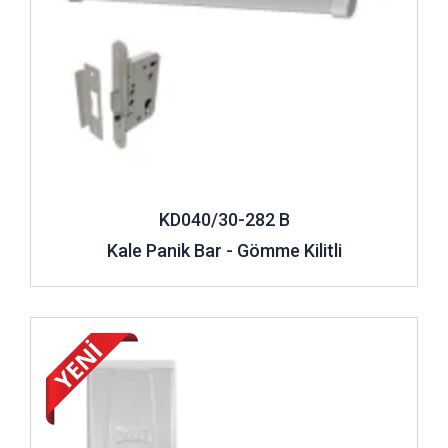
ile hazırlanıyor. Bu kolay kullanımı sağlayan tasarım
sayesinde her binada olması ve her kapıya uygulanabilmesi
de mümkün hale geliyor. Tek ya da çift kanat olacak şekilde
kapılara monte edilebilen panik bar tasarımları Kale Kilit
bünyesinde yer alıyor. Ayrıca panik barlara özel hazırlanan
kilit sistemi de ekstra güvenlik sağlama amacını
gerçekleştiriyor. İhtiyaç duyulduğu vakit bu kapılar da
kilitlenerek olduğundan daha da güvenli bir hale gelebiliyor.
Böylece dışarıdan hırsız, yabancı ya da istenmeyen kişilerin
KD040/30-282 B
girişi iyice kısıtlanmış oluyor.
Kale Panik Bar - Gömme Kilitli
Kale Kilit bünyesinde aralarından seçim yapabileceğiniz
kilitlenebilir
panik bar
kapı kolu
,
panik bar
bareli, barelsiz
tek kanat push panik bar, barelsiz çift kanat push
panik bar
İncele ..
seti
, standart barelsiz panik bar ve standart barelsiz çift
kanat panik bar modelleri yer alıyor.
Panik bar kilit fiyatları
mekanizmanın tasarım ve işlevsellik detaylarına göre
değişim gösterir. Panik barlar çelik, ahşap ya da cam kapılar
üzerinde uygulanabilen sistemlerdir.