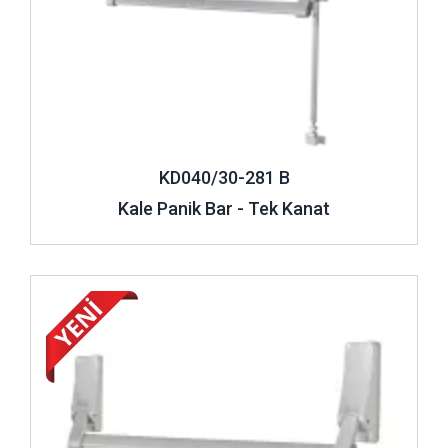
yapıları nedeniyle dışardan açılamaz haldedir. Bu sebeple,
kapının dışından kimse giremez yani güvenlik açısından da
etkili bir mekanizmadır. Yalnızca çift kanatlı panik bar
modellerinde kapı her iki taraftan da açılabilir. Bu
panik bar
kilit sistemleri
, acil durumlarda insanlara zaman
kazandırması için hafif bir dokunuşla bile hemen açılacak
şekilde tasarlanır.
KD040/30-281 B
Normal olarak alışılan kapı kolu formundan çok daha farklı
Kale Panik Bar - Tek Kanat
bir yapıya sahiptir. Bunun sebebi de acil çıkış gerektiren
zamanlarda kapının hızlı ve zor olmayacak bir şekilde
açılabilmesidir. Doğal afet ya da herhangi bir sebeple binayı
çabuk ve güvenli bir şekilde terk etmek gerektiğinde bu
İncele ..
panik bar kapı
dizaynı adeta hayat kurtarıcı bir öneme
sahiptir.
Panik Bar Çeşitleri
Panik bar
çeşitleri arasında çok farklı türde tasarım ya da
formlar yer almıyor. Modeller en kullanışlı dizayn ediliş şekli