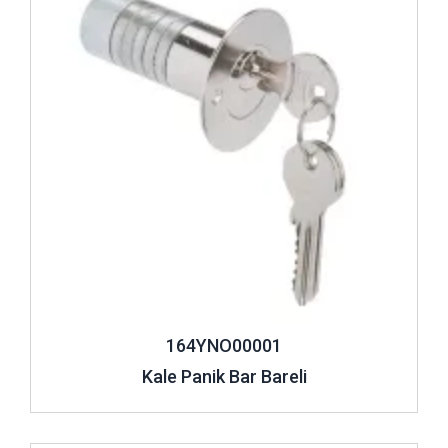
bazı farklılıklar gösterebilir.
Panik barlı kapılar kaotik bir endişe anında kaçılması
gereken mekândan çıkışı en kolay hale getirme amacıyla
tasarlanan ürünlerdir. En çok da yangın esnasında bir acil
çıkış kapısı olarak kullanılarak, kişilerin olay yerini güvenli bir
şekilde terk edebilmesi çok önemli bir detaydır. Yangın,
deprem gibi afetler sebebi ile binadan çıkış günün her
saatinde gerekli olabilir. Bu sebeple
panik bar kilidi
de
içerden hızlı ve kolay bir şekilde açılabilecek şekilde
tasarlanır
164YNO00001
Kale Panik Bar Bareli