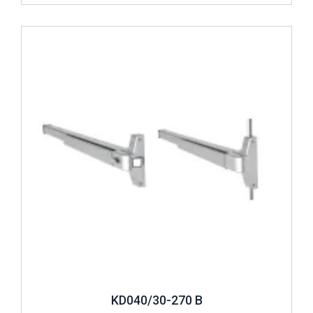
İncele ..
KD040/30-270 B