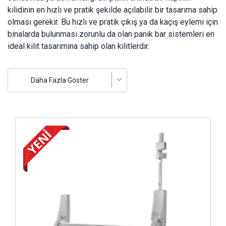
kilidinin en hızlı ve pratik şekilde açılabilir bir tasarıma sahip
olması gerekir. Bu hızlı ve pratik çıkış ya da kaçış eylemi için
binalarda bulunması zorunlu da olan panik bar sistemleri en
ideal kilit tasarımına sahip olan kilitlerdir.
Acil durumlara karşı kaçış ve kurtulma şansını en üst
seviyeye çıkarma amacıyla bu panik bar modeli geliştiriliyor.
Daha Fazla Göster
Panik barlı kapılar, özellikle kalabalık kitlelerin yer aldığı
okul, hastane, yurt ya da işletme firmalarının binalarında
mutlaka yer alması gerekli en önemli detaylardan biri oluyor.
İncele ..
Kale Kilit, bünyesinde yer alan kaliteli ürünler ile
panik barlı
kapı
konusunda müşterileri sürekli memnun etmeye devam
ediyor. Gelişmiş teknoloji ve modern bir tasarım
çerçevesinde üretime geçirilen ürünler hazırlanırken
kaliteden ödün verilmiyor.
Panik Bar Nasıl Çalışır?
Panik barlı kapı
tasarımları içerisinden tek kanatlı olanlar