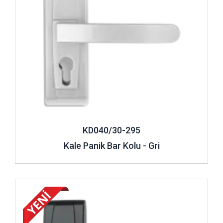
Çift kanatlı olarak hazırlanan panik bar tasarımları hem
içerden hem dışardan giriş-çıkış yapılmasını sağlıyor.
Böylece gerekliliğe bağlı olarak hem binanın içindeyken hızlı
bir çıkış hem de dışarıdan müdahale gerektiği zamanlarda
hızlı bir giriş imkânı ortaya çıkıyor. Bu şekilde bir giriş-çıkış
kolaylığı sağlamak isteyenler genellikle çift kanatlı
panik
bar
tasarılarını tercih ediyorlar.
Tek kanatlı standart panik barlar da yalnızca acil durumlarda
hızlı ve pratik çıkışlar için kullanılıyor. Bu
panik bar
modelleri çoğunlukla yangın çıkışı bölümlerindeki kapılara
KD040/30-295
monte ediliyor. Tek kanatlı panik barlara sahip kapılar
Kale Panik Bar Kolu - Gri
güvenlik açısından da ideal seçimlerden biri. Çünkü bu
kapıların dışarıdan açılması için bir sistem yer almıyor.
Böylece hırsızlık ya da istenmeyen yabancıların bina
İncele ..
içerisine girme şansı kalmıyor. Bu tek kanatlı panik barlar
hem güvenlik hem de panik anlarında acil kaçış durumları
için yine ideal seçimlerden biri olarak Kale Kilit bünyesinde