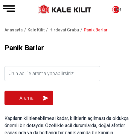
TR
Anasayfa
Kale Kilit
Hırdavat Grubu
Panik Barlar
Sayfa
yolu
Panik Barlar
Kapıların kilitlenebilmesi kadar, kilitlerin açılması da oldukça
önemli bir detaydır. Özellikle acil durumlarda, doğal afetler
esnasında ya da herhangi bir panik anında bir kapının