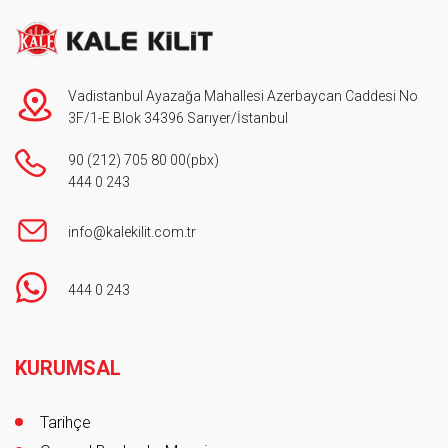
Vadistanbul Ayazağa Mahallesi Azerbaycan Caddesi No
3F/1-E Blok 34396 Sarıyer/İstanbul
90 (212) 705 80 00
(pbx)
444 0 243
info@kalekilit.com.tr
444 0 243
Footer
KURUMSAL
Tarihçe