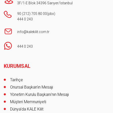
3F/1-E Blok 34396 Sarıyer/İstanbul
90 (212) 705 80 00
(pbx)
444 0 243
info@kalekilit.com.tr
444 0 243
Footer
KURUMSAL
Tarihçe
Onursal Başkan'ın Mesajı
Yönetim Kurulu Başkanı’nın Mesajı
Müşteri Memnuniyeti
Dünya’da KALE Kilit