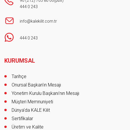
90 (212) 705 80 00
(pbx)
444 0 243
info@kalekilit.com.tr
444 0 243
Footer
KURUMSAL
Tarihçe
Onursal Başkan'ın Mesajı
Yönetim Kurulu Başkanı’nın Mesajı
Müşteri Memnuniyeti
Dünya’da KALE Kilit
Sertifikalar
Üretim ve Kalite