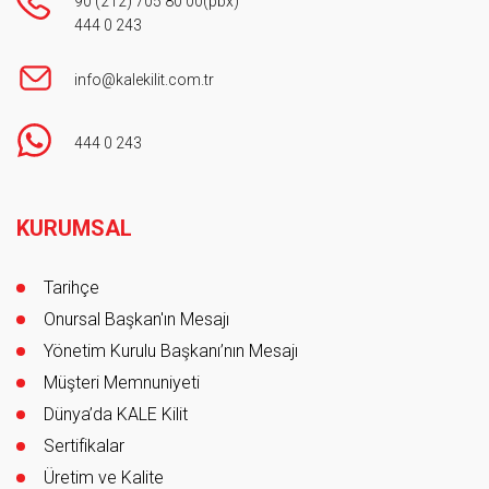
90 (212) 705 80 00
(pbx)
444 0 243
info@kalekilit.com.tr
444 0 243
Footer
KURUMSAL
Tarihçe
Onursal Başkan'ın Mesajı
Yönetim Kurulu Başkanı’nın Mesajı
Müşteri Memnuniyeti
Dünya’da KALE Kilit
Sertifikalar
Üretim ve Kalite