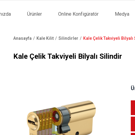
mızda
Ürünler
Online Konfigüratör
Medya
tion
Anasayfa
Kale Kilit
Silindirler
Kale Çelik Takviyeli Bilyalı 
Sayfa
yolu
Kale Çelik Takviyeli Bilyalı Silindir
Ü