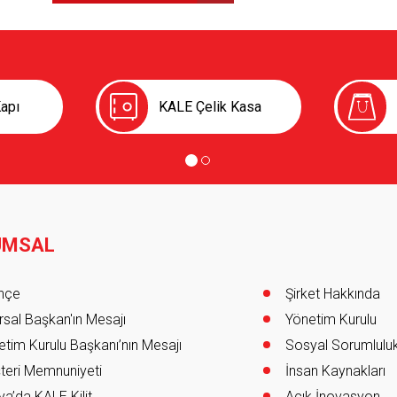
apı
KALE Çelik Kasa
UMSAL
er
ihçe
Şirket Hakkında
sal Başkan'ın Mesajı
Yönetim Kurulu
tim Kurulu Başkanı’nın Mesajı
Sosyal Sorumlulu
teri Memnuniyeti
İnsan Kaynakları
a’da KALE Kilit
Açık İnovasyon