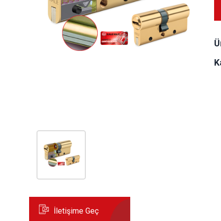
Ü
K
İletişime Geç