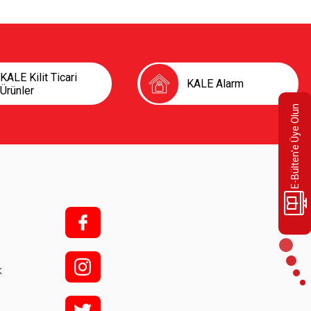
KALE Kilit Ticari
KALE Alarm
Ürünler
E-Bülten'e Üye Olun
f;
i;
k