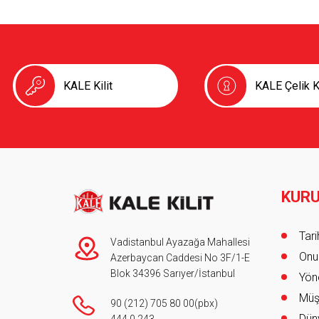
KALE Kilit
KALE Çelik K
KUR
Foot
Tar
Vadistanbul Ayazağa Mahallesi
Onur
Azerbaycan Caddesi No 3F/1-E
Blok 34396 Sarıyer/İstanbul
Yöne
Müş
90 (212) 705 80 00
(pbx)
Düny
444 0 243