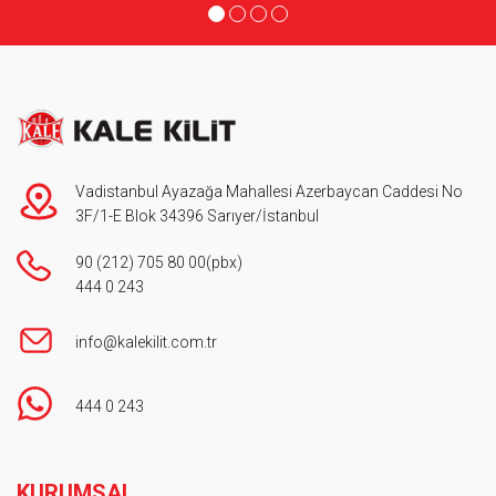
Vadistanbul Ayazağa Mahallesi Azerbaycan Caddesi No
3F/1-E Blok 34396 Sarıyer/İstanbul
90 (212) 705 80 00
(pbx)
444 0 243
info@kalekilit.com.tr
444 0 243
Footer
KURUMSAL