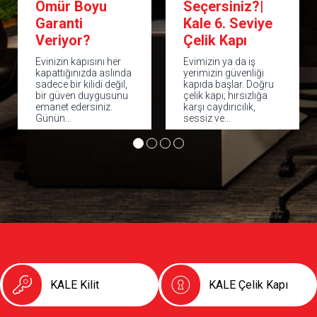
Ömür Boyu
Seçersiniz?|
Garanti
Kale 6. Seviye
Veriyor?
Çelik Kapı
Evinizin kapısını her
Evimizin ya da iş
kapattığınızda aslında
yerimizin güvenliği
sadece bir kilidi değil,
kapıda başlar. Doğru
bir güven duygusunu
çelik kapı; hırsızlığa
emanet edersiniz.
karşı caydırıcılık,
Günün…
sessiz ve…
KALE Kilit
KALE Çelik Kapı