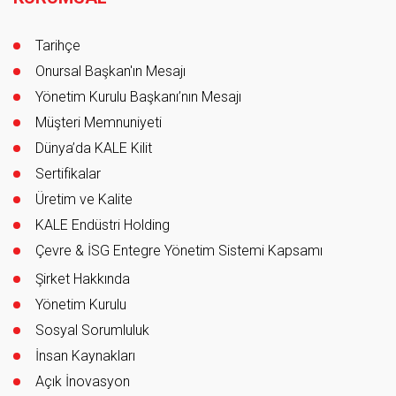
Tarihçe
Onursal Başkan'ın Mesajı
Yönetim Kurulu Başkanı’nın Mesajı
Müşteri Memnuniyeti
Dünya’da KALE Kilit
Sertifikalar
Üretim ve Kalite
KALE Endüstri Holding
Çevre & İSG Entegre Yönetim Sistemi Kapsamı
Şirket Hakkında
Yönetim Kurulu
Sosyal Sorumluluk
İnsan Kaynakları
Açık İnovasyon