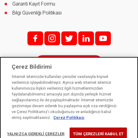
Garanti Kayıt Formu
Bilgi Güvenliği Politikası
f;
i;
t
l
y
İletişim
Çerez Bildirimi
İnternet sitemizde kullanılan çerezler vasıtasıyla kişisel
verilerinizi işleyebilmekteyiz. Ayrıca web internet sitemizi
kullanımınıza ilişkin verileriniz ilgili hizmetlerimizden
Kale Kilit bir Kale Endüstri Holding kuruluşudur. © 2021
faydalanabilmemiz amacıyla yurt dışında yerleşik hizmet
sağlayıcılarımız ile de paylaşılmaktadır. İnternet sitemizde
Kişisel Verilerin Korunması Kanunu
gezinmeye devam ederek bu paylaşıma açık rıza verdiğinizi
Bilgi Toplumu Hizmetleri
ve Çerez Politikamız’ı okuduğunuzu ve anladığınızı kabul
etmiş sayılmaktasınız.
Çerez Politikası
Çerez Kullanım Bildirimi
YALNIZCA GEREKLİ ÇEREZLER
TÜM ÇEREZLERİ KABUL ET