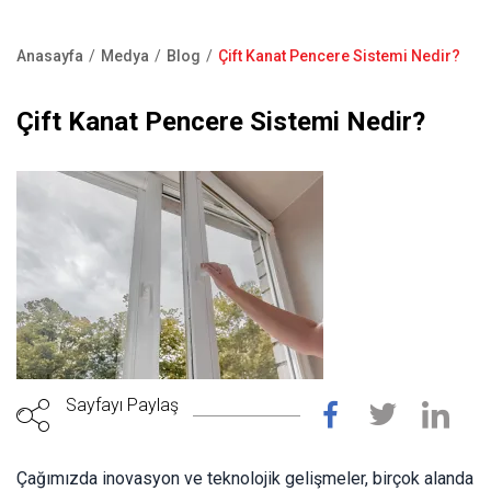
Kapı Pencere Sistemleri
Showroom
Kale Alarm
Anasayfa
Medya
Blog
Çift Kanat Pencere Sistemi Nedir?
Bize Ulaşın
Sayfa
Ürün Katalogları
yolu
Çift Kanat Pencere Sistemi Nedir?
Satış Noktaları
Garanti Kayıt Formu
S.S.S
Sayfayı Paylaş
Çağımızda inovasyon ve teknolojik gelişmeler, birçok alanda